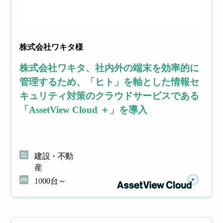
イル
フィ
株式会社ワキタ様
デバ
ルタ
株式会社ワキタ、社内外の端末を効率的に
管理するため、「ヒト」を軸とした情報セ
イス
リン
キュリティ対策のクラウドサービスである
「AssetView Cloud ＋」を導入
管理
グ
建設・不動
産
1000台～