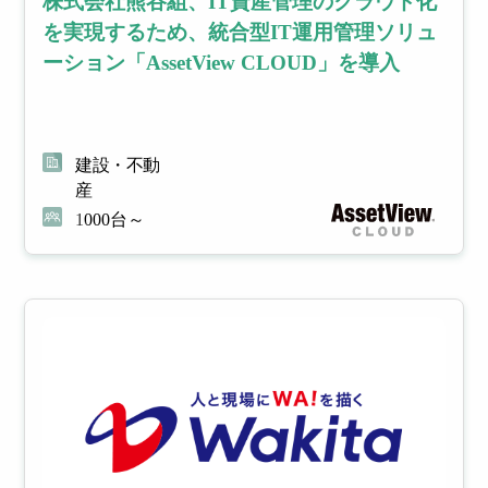
株式会社熊谷組、IT資産管理のクラウド化
各メーカー
を実現するため、統合型IT運用管理ソリュ
様との連携
理
理
により
ーション「AssetView CLOUD」を導入
幅広いソリ
ューション
多様
社内
を提供
化し
で利
たIT
用し
建設・不動
資産
てい
産
の管
るサ
理を
ービ
1000台～
適正
スを
化し
台帳
管理
管理
コス
し、
トを
ムダ
削減
なコ
スト
を削
減
モバ
WEB