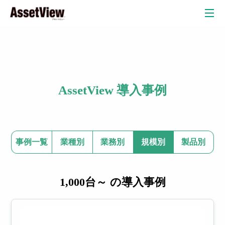
クラウド
AssetView 導入事例
自治体
教育委員会
教育現場
弁護士・法律事務所
自動車産業
金融業
事例一覧
業種別
業務別
規模別
製品別
リスク検
1,000台～ の導入事例
情
P
知オプシ
ョン
報
C
セキュリテ