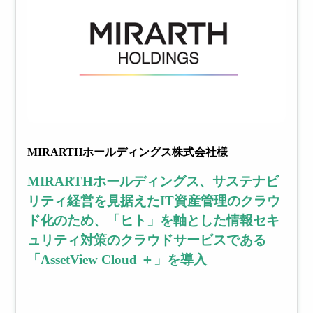
ィリスクを
早期把握・
医療
建設業
漏
更
可視化
洩
新
対
管
MIRARTHホールディングス株式会社様
策
理
MIRARTHホールディングス、サステナビ
内
社内
リティ経営を見据えたIT資産管理のクラウ
部・
外の
ド化のため、「ヒト」を軸とした情報セキ
外部
PC
から
の脆
ュリティ対策のクラウドサービスである
外部シス
の脅
弱性
「AssetView Cloud ＋」を導入
威へ
によ
テム連携
の効
る
オプショ
率的
セキ
ン
な対
ュリ
策に
ティ