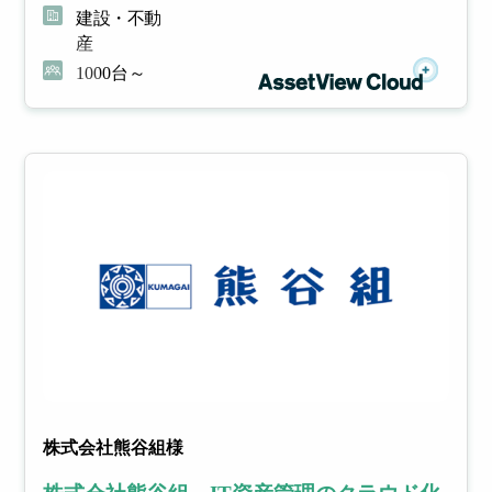
操作ログを
建設・不動
より
リス
利活用し、
管理
クを
産
生産性向上
コス
未然
1000台～
やセキュリ
ト削
に防
ティ強化
減と
ぐ
セキ
ュリ
ティ
向上​
IT
S
資
aa
産
S
連携サー
株式会社熊谷組様
管
管
ビス