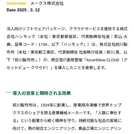
ィリスクを
interview
メークス株式会社
早期把握・
医療
建設業
Date 2025 . 3. 12
漏
更
可視化
法人向けソフトウェアパッケージ、クラウドサービスを提供する株式
洩
新
会社ハンモック（本社：東京都新宿区、代表取締役社長：若山 大
典、証券コード：173A、以下「ハンモック」）は、株式会社前川製
対
管
作所（本社：東京都江東区、代表取締役 社長執行役員：前川 真、以
下「前川製作所」）が、統合型IT運用管理「AssetView CLOUD（ア
策
理
セットビュー クラウド）」を導入したことを発表します。
内
社内
部・
外の
導入の背景と期待される効果
外部
PC
から
の脆
前川製作所は、1924年に創業し、産業用冷凍機で世界トップ
の脅
弱性
威へ
によ
外部シス
クラスのシェアを誇る産業機械メーカーです。「人類に奉仕す
の効
る
テム連携
る」という創業から続く精神を守り、持続可能な社会の実現に
率的
セキ
オプショ
な対
ュリ
向けて、熱の総合エンジニアリング、食品工場エンジニアリン
策に
ティ
ン