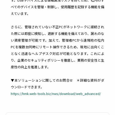
す。USBデバイスによる情報漏洩リスクを防ぐため、社内のす
ビス
べてのデバイスを管理・制御し、使用履歴を記録する機能を備
理
管
えています。
各メーカー
様との連携
により
理
さらに、管理されていない不正PCがネットワークに接続され
多様
幅広いソリ
化し
た際には即座に検知し、遮断する機能を備えており、漏れのな
ューション
たIT
を提供
い資産管理が可能です。加えて、管理者PCから遠隔地の社内
資産
社内
の管
PCを複数台同時にリモート操作できるため、現地に出向くこ
で利
理を
用し
となく迅速なヘルプデスク対応が可能となります。これによ
適正
てい
化し
り、企業のセキュリティポリシーを徹底し、業務の安全性と生
るサ
管理
ービ
産性の向上を推進します。
コス
スを
トを
台帳
削減
管理
▼本ソリューションに関してのお問合せ ＊詳細な資料がダ
し、
ウンロードできます。
ムダ
https://hmk.web-tools.biz/nws/download/web_advanced/
なコ
スト
を削
減