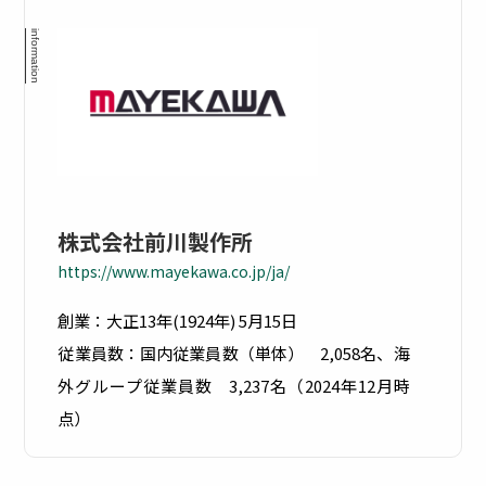
モバ
WEB
イル
フィ
デバ
ルタ
株式会社前川製作所
イス
リン
https://www.mayekawa.co.jp/ja/
管理
グ
創業：大正13年(1924年) 5月15日
従業員数：国内従業員数（単体） 2,058名、海
外グループ従業員数 3,237名（2024年12月時
点）