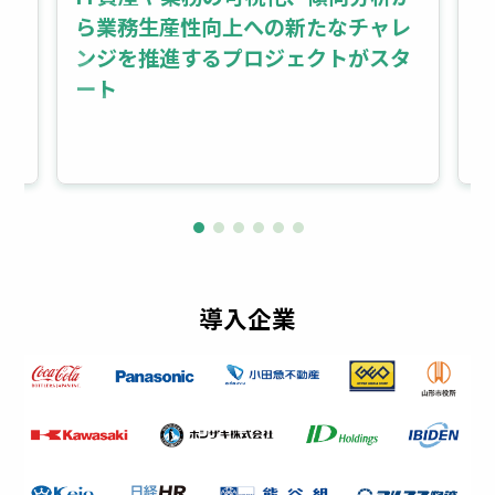
ら業務生産性向上への新たなチャレ
ンジを推進するプロジェクトがスタ
ート
ド
u
導入企業