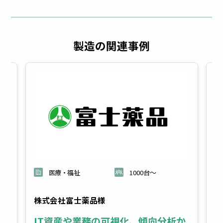
製造の関連事例
医療・福祉
1000台～
株式会社富士薬品様
太
た
IT資産や業務の可視化、傾向分析か