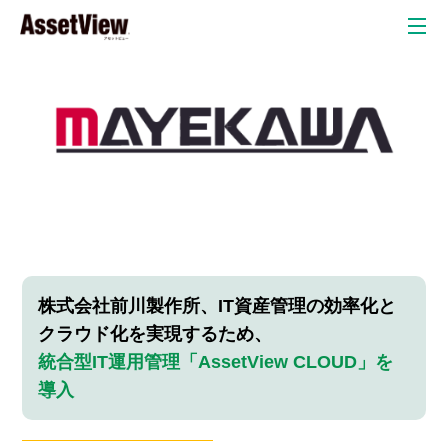
クラウド
自治体
教育委員会
教育現場
弁護士・法律事務所
自動車産業
金融業
株式会社前川製作所、IT資産管理の効率化と
クラウド化を実現するため、
リスク検
統合型IT運用管理「AssetView CLOUD」を
情
P
知オプシ
導入
ョン
報
C
セキュリテ