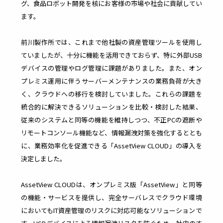
グ、食品ロボット開発を核にお客様の市場や社会に貢献してい
より
リス
ます。
操作ログを
管理
クを
利活用し、
コス
未然
生産性向上
ト削
に防
前川製作所では、これまで他社製の資産管理ツールを使用し
やセキュリ
減と
ぐ
ティ強化
セキ
ていましたが、十分に機能を活用できておらず、特に外部USB
ュリ
デバイスの管理やログ管理に課題がありました。また、オン
ティ
向上​
プレミス運用に伴うサーバーメンテナンスの業務負荷が大き
く、クラウドへの移行を検討していました。これらの課題を
統合的に解決できるソリューションを比較・検討した結果、
従来のシステムと同等の機能を維持しつつ、不正PCの遮断や
IT
S
リモートコンソール機能など、情報漏洩対策を強化するととも
に、業務効率化を促進できる「AssetView CLOUD」の導入を
資
a
決定しました。
産
a
AssetView CLOUDは、オンプレミス版「AssetView」と同等
の機能・サービスを提供し、完全サーバレスでクラウド環境
においてもIT資産管理のリスクに対応可能なソリューションで
管
S
連携サー