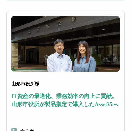
操作ログを
より
リス
利活用し、
管理
クを
生産性向上
コス
未然
やセキュリ
ト削
に防
ティ強化
減と
ぐ
セキ
ュリ
ティ
向上​
IT
S
山形市役所様
資
aa
IT資産の最適化、業務効率の向上に貢献。
山形市役所が製品指定で導入したAssetView
産
S
連携サー
管
管
ビス