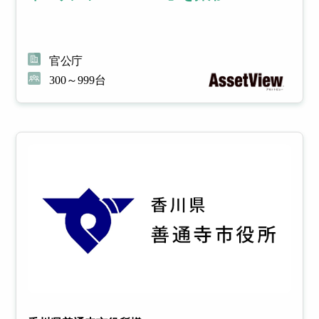
イル
フィ
官公庁
デバ
ルタ
300～999台
イス
リン
管理
グ