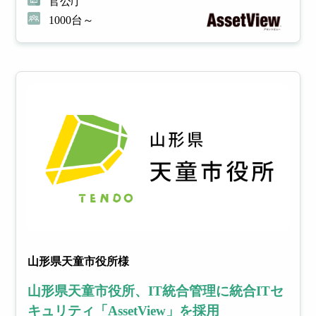
官公庁
各メーカー
1000台～
様との連携
理
理
により
幅広いソリ
ューション
多様
社内
を提供
化し
で利
たIT
用し
資産
てい
の管
るサ
理を
ービ
適正
スを
化し
台帳
管理
管理
コス
し、
トを
ムダ
削減
なコ
スト
を削
減
山形県天童市役所様
山形県天童市役所、IT統合管理に統合ITセ
キュリティ「AssetView」を採用
モバ
WEB