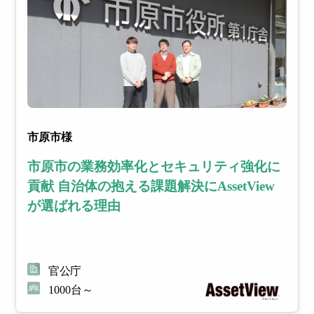
ィリスクを
早期把握・
医療
建設業
漏
更
可視化
洩
新
対
管
市原市様
策
理
市原市の業務効率化とセキュリティ強化に
貢献 自治体の抱える課題解決にAssetView
内
社内
が選ばれる理由
部・
外の
外部
PC
から
の脆
外部シス
の脅
弱性
威へ
によ
テム連携
官公庁
の効
る
オプショ
率的
セキ
1000台～
ン
な対
ュリ
策に
ティ