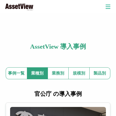
クラウド
AssetView 導入事例
自治体
教育委員会
教育現場
弁護士・法律事務所
自動車産業
金融業
事例一覧
業種別
業務別
規模別
製品別
リスク検
官公庁 の導入事例
情
P
知オプシ
ョン
報
C
セキュリテ