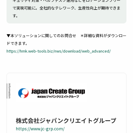
キュリティ対策・ヘルプデスク運用などをロケーションフリー
ビス
で実現可能に。全社的なテレワーク、生産性向上が期待できま
理
管
す。
各メーカー
様との連携
により
理
多様
幅広いソリ
▼本ソリューションに関してのお問合せ ＊詳細な資料がダウンロー
化し
ューション
たIT
ドできます。
を提供
資産
社内
https://hmk.web-tools.biz/nws/download/web_advanced/
の管
で利
理を
用し
適正
てい
化し
るサ
管理
ービ
コス
スを
トを
台帳
削減
管理
し、
ムダ
なコ
スト
株式会社ジャパンクリエイトグループ
を削
減
https://www.jc-grp.com/