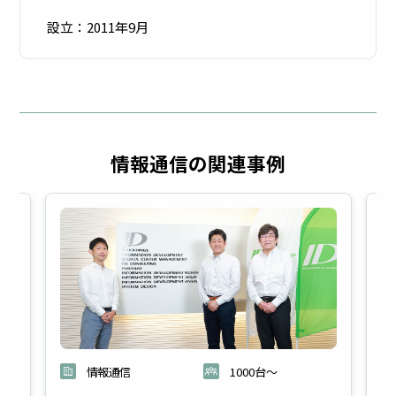
設立：2011年9月
モバ
WEB
イル
フィ
デバ
ルタ
情報通信の関連事例
イス
リン
管理
グ
情報通信
1000台～