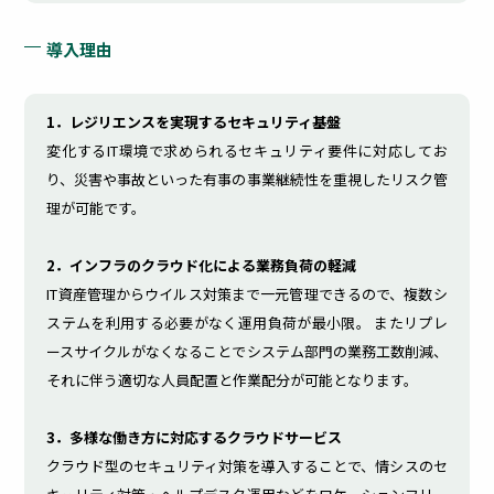
より
リス
操作ログを
管理
クを
導入理由
利活用し、
コス
未然
生産性向上
ト削
に防
やセキュリ
減と
ぐ
ティ強化
セキ
1．レジリエンスを実現するセキュリティ基盤
ュリ
変化するIT環境で求められるセキュリティ要件に対応してお
ティ
向上​
り、災害や事故といった有事の事業継続性を重視したリスク管
理が可能です。
2．インフラのクラウド化による業務負荷の軽減
IT
S
IT資産管理からウイルス対策まで一元管理できるので、複数シ
ステムを利用する必要がなく運用負荷が最小限。 またリプレ
資
a
ースサイクルがなくなることでシステム部門の業務工数削減、
それに伴う適切な人員配置と作業配分が可能となります。
産
a
3．多様な働き方に対応するクラウドサービス
クラウド型のセキュリティ対策を導入することで、情シスのセ
管
S
連携サー