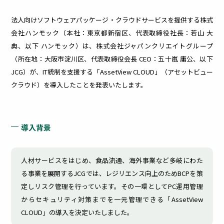
ィリスクを
早期把握・
医療
建設業
漏
更
法人向けソフトウェアパッケージ・クラウドサービスを提供する株式
可視化
会社ハンモック（本社：東京都新宿区、代表取締役社長：若山 大
典、以下 ハンモック）は、株式会社ジャパンクリエイトグループ
洩
新
（所在地：大阪市淀川区、代表取締役会長 CEO：五十嵐 庸公、以下
JCG）が、IT統制を支援する「AssetView CLOUD」（アセットビュー
対
管
クラウド）を導入したことを発表いたします。
策
理
導入背景
内
社内
部・
外の
外部
PC
人材サービスをはじめ、食品流通、海外事業など多岐にわた
から
の脆
る事業を展開するJCGでは、レジリエンス向上のためBCPを策
の脅
弱性
定しリスク管理を行っています。その一環としてPC運用管理
威へ
によ
外部シス
の効
る
からセキュリティ対策までを一元管理できる「AssetView
テム連携
率的
セキ
オプショ
CLOUD」の導入を決定いたしました。
な対
ュリ
策に
ティ
ン