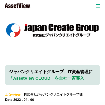
クラウド
自治体
教育委員会
教育現場
弁護士・法律事務所
自動車産業
金融業
ジャパンクリエイトグループ、IT資産管理に
「AssetView CLOUD」を全社一斉導入
リスク検
情
P
知オプシ
ョン
interview
株式会社ジャパンクリエイトグループ様
報
C
Date 2022 . 04 . 06
セキュリテ