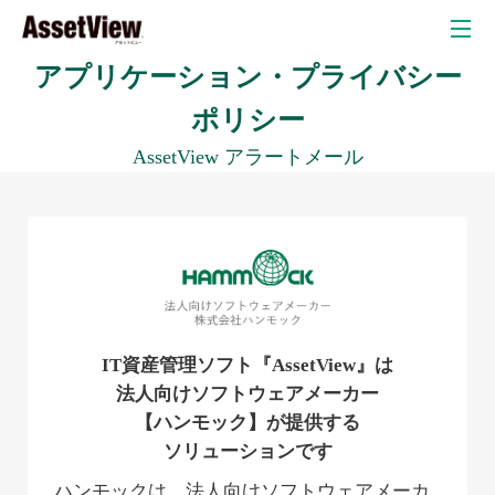
アプリケーション・プライバシー
ポリシー
クラウド
AssetView アラートメール
自治体
教育委員会
教育現場
弁護士・法律事務所
自動車産業
金融業
医療
IT資産管理ソフト『AssetView』は
リ
法人向けソフトウェアメーカー
情
P
ス
【ハンモック】が提供する
ク
ソリューションです
報
C
検
ハンモックは、法人向けソフトウェアメーカ