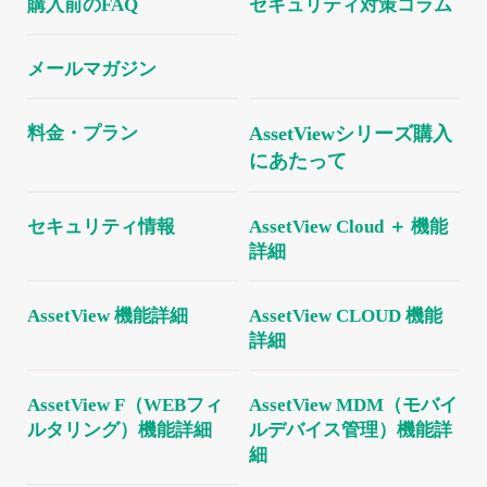
購入前のFAQ
セキュリティ対策コラム
を提
供
メールマガジン
モバイ
WEB
料金・プラン
AssetViewシリーズ購入
にあたって
ルデバ
フィル
セキュリティ情報
AssetView Cloud ＋ 機能
イス管
タリン
詳細
理
グ
AssetView 機能詳細
AssetView CLOUD 機能
詳細
AssetView F（WEBフィ
AssetView MDM（モバイ
ルタリング）機能詳細
ルデバイス管理）機能詳
細