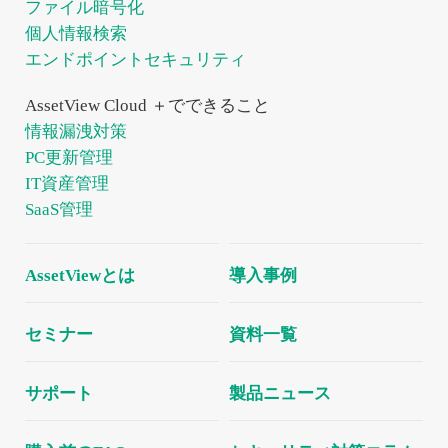
ファイル暗号化
強化
管
管
個人情報検索
エンドポイントセキュリティ
連
理
理
携
AssetView Cloud ＋でできること
サ
情報漏洩対策
多様化
社内で
ー
したIT
利用し
PC更新管理
資産の
ている
ビ
IT資産管理
管理を
サービ
適正化
スを
SaaS管理
ス
し
台帳管
各メ
管理コ
理し、
ーカ
ストを
ムダな
ー様
AssetViewとは
導入事例
削減
コスト
との
を削減
連携
によ
セミナー
資料一覧
り
幅広
いソ
サポート
製品ニュース
リュ
ーシ
ョン