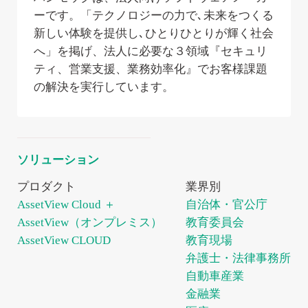
知
ーです。「テクノロジーの力で､未来をつくる
建設業
漏
更
オ
新しい体験を提供し､ひとりひとりが輝く社会
プ
へ」を掲げ、法人に必要な３領域『セキュリ
洩
新
シ
ティ、営業支援、業務効率化』でお客様課題
の解決を実行しています。
ョ
対
管
ン
セキ
ュリ
策
理
ティ
ソリューション
リス
クを
内部・
社内外
プロダクト
業界別
早期
外部か
のPCの
把
AssetView Cloud ＋
自治体・官公庁
らの脅
脆弱性
握・
威への
による
AssetView（オンプレミス）
教育委員会
可視
効率的
セキュ
化
AssetView CLOUD
教育現場
な対策
リティ
弁護士・法律事務所
により
リスク
管理コ
を未然
外
自動車産業
スト削
に防ぐ
部
金融業
減とセ
シ
キュリ