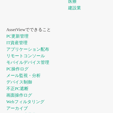
医療
ティ向
ス
建設業
上​
テ
ム
連
携
AssetViewでできること
オ
PC更新管理
プ
IT資産管理
シ
アプリケーション配布
ョ
リモートコンソール
ン
モバイルデバイス管理
操作
PC操作ログ
ログ
IT
S
を利
メール監視・分析
活用
デバイス制御
し、
資
aa
生産
不正PC遮断
性向
画面操作ログ
上や
セキ
Webフィルタリング
産
S
ュリ
アーカイブ
ティ