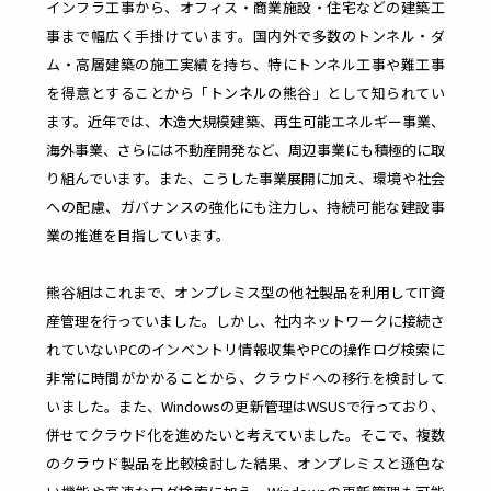
インフラ工事から、オフィス・商業施設・住宅などの建築工
より
リス
事まで幅広く手掛けています。国内外で多数のトンネル・ダ
操作ログを
管理
クを
利活用し、
コス
未然
ム・高層建築の施工実績を持ち、特にトンネル工事や難工事
生産性向上
ト削
に防
を得意とすることから「トンネルの熊谷」として知られてい
やセキュリ
減と
ぐ
ティ強化
セキ
ます。近年では、木造大規模建築、再生可能エネルギー事業、
ュリ
海外事業、さらには不動産開発など、周辺事業にも積極的に取
ティ
向上​
り組んでいます。また、こうした事業展開に加え、環境や社会
への配慮、ガバナンスの強化にも注力し、持続可能な建設事
業の推進を目指しています。
IT
S
熊谷組はこれまで、オンプレミス型の他社製品を利用してIT資
産管理を行っていました。しかし、社内ネットワークに接続さ
資
a
れていないPCのインベントリ情報収集やPCの操作ログ検索に
非常に時間がかかることから、クラウドへの移行を検討して
産
a
いました。また、Windowsの更新管理はWSUSで行っており、
併せてクラウド化を進めたいと考えていました。そこで、複数
のクラウド製品を比較検討した結果、オンプレミスと遜色な
管
S
連携サー