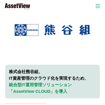
クラウド
自治体
教育委員会
教育現場
弁護士・法律事務所
自動車産業
金融業
株式会社熊谷組、
IT資産管理のクラウド化を実現するため、
リスク検
統合型IT運用管理ソリューション
情
P
知オプシ
「AssetView CLOUD」を導入
ョン
報
C
セキュリテ