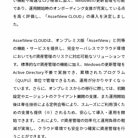
い機能や高速なログ検索に加え、Windowsの更新管理も可能
ビス
であり、運用開始時のオンボーディング支援が充実している点
理
管
を高く評価し、「AssetView CLOUD」の導入を決定しまし
各メーカー
様との連携
た。
により
理
多様
幅広いソリ
化し
AssetView CLOUDは、オンプレミス版「AssetView」と同等
ューション
たIT
を提供
の機能・サービスを提供し、完全サーバレスでクラウド環境
資産
社内
の管
においてもIT資産管理のリスクに対応可能なソリューションで
で利
理を
用し
す。標準的なIT資産管理の機能に加え、Windowsの更新管理を
適正
てい
化し
Active Directory不要で実施でき、累積されたプログラム
るサ
管理
ービ
（QU/FU）単位で管理できるため、運用が分かりやすくなっ
コス
スを
ています。さらに、オンプレミスからの移行に際しては、初期
トを
台帳
削減
管理
設定やエージェントのクライアント展開の支援、また運用開始
し、
後は専任技術による定例会等により、スムーズにご利用頂くた
ムダ
めの支援も提供（※）されるため、安心して導入・運用を開
なコ
スト
始できます。これにより、IT資産管理の効率化と運用負荷の軽
を削
減が実現し、クラウド環境でも安全かつ確実に資産管理を行
減
うことができます。