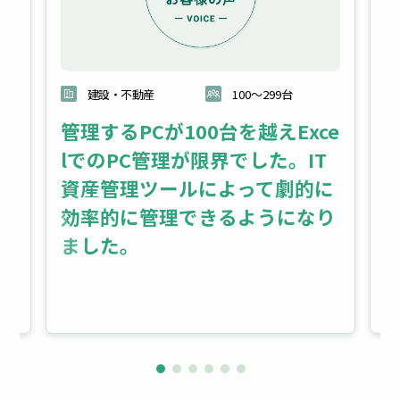
建設・不動産
100～299台
管理するPCが100台を越えExce
株
lでのPC管理が限界でした。IT
効
資産管理ツールによって劇的に
軸
効率的に管理できるようになり
ラ
ました。
Cl