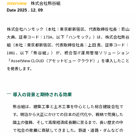
ィリスクを
interview
株式会社熊谷組
早期把握・
医療
建設業
Date 2025 . 12. 09
漏
更
可視化
株式会社ハンモック（本社：東京都新宿区、代表取締役社長：若山
洩
新
大典、証券コード：173A、以下「ハンモック」）は、株式会社熊谷
組（本社：東京都新宿区、代表取締役社長：上田 真、証券コード：
対
管
1861、以下「熊谷組」）が、統合型IT運用管理ソリューション
「AssetView CLOUD（アセットビュー クラウド）」を導入したこと
策
理
を発表します。
内
社内
部・
外の
導入の背景と期待される効果
外部
PC
から
の脆
熊谷組は、建築工事と土木工事を中心とした総合建設会社で
の脅
弱性
威へ
によ
外部シス
す。明治から大正にかけての日本の近代化や、戦禍で荒廃した
の効
る
テム連携
国土の復興、そして高度経済成長期に至るまで、長い歴史の中
率的
セキ
オプショ
な対
ュリ
で社会の発展に貢献してきました。鉄道・道路・ダムなどの
策に
ティ
ン