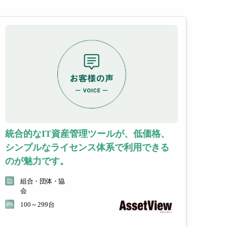
期把握・可視化
システム連携
オプション
ログを利活用し、
上やセキュリティ強化
携サービス
ー様との連携により
統合的なIT資産管理ツールが、低価格、
リューションを提供
シンプルなライセンス体系で利用できる
のが魅力です。
EBフィルタリング
組合・団体・協
会
100～299台