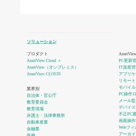
ソリューション
プロダクト
AssetV
AssetView Cloud ＋
PC更新
AssetView（オンプレミス）
IT資産
AssetView CLOUD
アプリケ
リモート
モバイル
業界別
PC操作
自治体・官公庁
メール監
教育委員会
デバイス
教育現場
不正PC
弁護士・法律事務所
画面操作
自動車産業
Webフ
金融業
アーカイ
医療