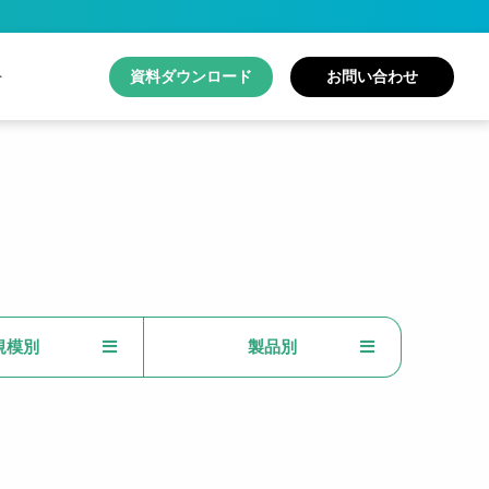
ト
資料ダウンロード
お問い合わせ
護士・法律事務所
自動車産業
規模別
製品別
検知オプション
ュリティリスクを