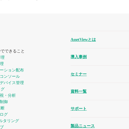
AssetViewとは
iewでできること
導入事例
管理
管理
ーション配布
セミナー
コンソール
デバイス管理
ログ
資料一覧
視・分析
制御
遮断
サポート
ログ
ィルタリング
製品ニュース
ブ