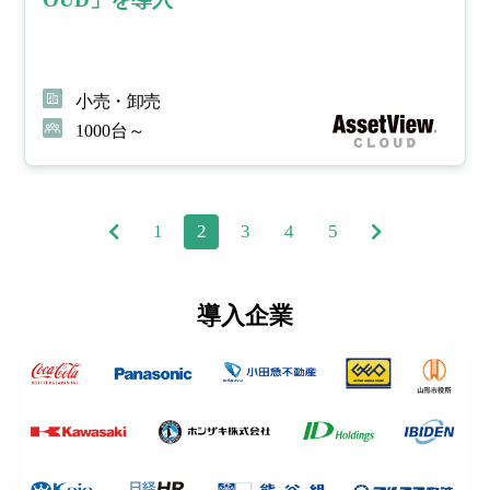
小売・卸売
1000台～
1
2
3
4
5
導入企業