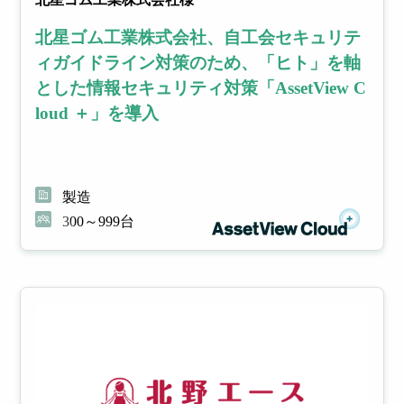
北星ゴム工業株式会社、自工会セキュリテ
イル
フィ
ィガイドライン対策のため、「ヒト」を軸
とした情報セキュリティ対策「AssetView C
デバ
ルタ
loud ＋」を導入
イス
リン
製造
管理
グ
300～999台