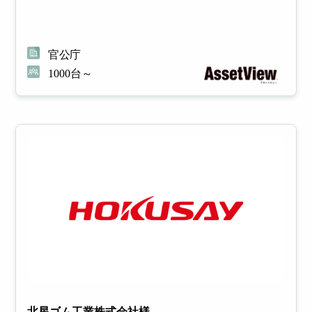
各メーカー
様との連携
理
理
により
幅広いソリ
官公庁
ューション
1000台～
多様
社内
を提供
化し
で利
たIT
用し
資産
てい
の管
るサ
理を
ービ
適正
スを
化し
台帳
管理
管理
コス
し、
トを
ムダ
削減
なコ
スト
を削
減
モバ
WEB
北星ゴム工業株式会社様