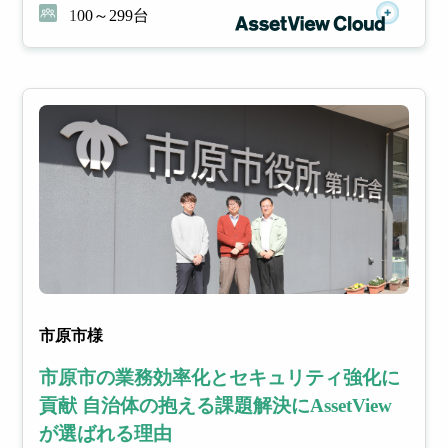
操作ログを
100～299台
より
リス
利活用し、
管理
クを
生産性向上
コス
未然
やセキュリ
ト削
に防
ティ強化
減と
ぐ
セキ
ュリ
ティ
向上​
IT
S
資
aa
市原市様
産
S
市原市の業務効率化とセキュリティ強化に
連携サー
貢献 自治体の抱える課題解決にAssetView
管
管
ビス
が選ばれる理由