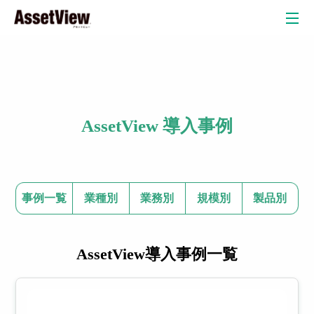
クラウド
AssetView 導入事例
自治体
教育委員会
教育現場
弁護士・法律事務所
自動車産業
金融業
事例一覧
業種別
業務別
規模別
製品別
リスク検
AssetView導入事例一覧
情
P
知オプシ
ョン
報
C
セキュリテ