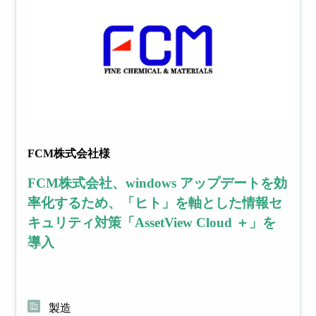
ィリスクを
早期把握・
医療
建設業
漏
更
可視化
洩
新
対
管
FCM株式会社様
策
理
FCM株式会社、windows アップデートを効
内
社内
率化するため、「ヒト」を軸とした情報セ
部・
外の
キュリティ対策「AssetView Cloud ＋」を
外部
PC
から
の脆
導入
外部シス
の脅
弱性
威へ
によ
テム連携
の効
る
オプショ
率的
セキ
ン
な対
ュリ
製造
策に
ティ