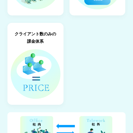
ポ
イ
ン
ト
セ
キ
クライアント数のみの
ュ
リ
課金体系
テ
ィ