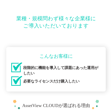
外
ョ
対
リ
部
ン
策
テ
シ
配
に
ィ
業種・規模問わず様々な企業様に
布
よ
リ
ス
り
ス
テ
ご導入いただいております
管
ク
リ
ム
理
を
モ
コ
未
ー
連
ス
然
ト
携
ト
に
コ
オ
削
防
ン
減
ぐ
ソ
プ
こんなお客様に
と
ー
シ
セ
ル
ョ
キ
段階的に機能を導入して課題にあった運用が
ュ
ン
モ
したい
リ
バ
操
テ
イ
必要なライセンスだけ購入したい
作
ィ
ル
ロ
向
デ
グ
上
バ
を
イ
利
ス
活
AssetView CLOUDが選ばれる理由
管
用