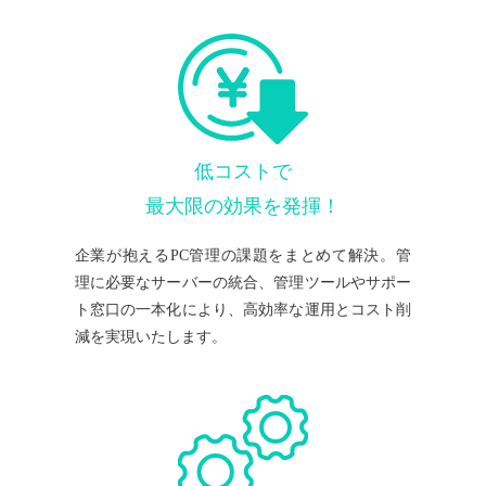
理
し
、
内
生
I
S
産
部
性
不
向
正
上
T
a
対
や
策
セ
低コストで
キ
資
a
PC
ュ
最大限の効果を発揮！
操
リ
作
テ
企業が抱えるPC管理の課題をまとめて解決。管
ロ
産
S
ィ
グ
強
理に必要なサーバーの統合、管理ツールやサポー
化
ト窓口の一本化により、高効率な運用とコスト削
メ
管
管
減を実現いたします。
ー
ル
連
監
携
理
理
視
・
サ
分
多
社
析
ー
様
内