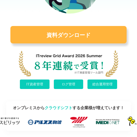
洩
新
シ
管
建設業
理
ョ
対
管
ン
セ
P
キ
資料ダウンロード
策
理
C
ュ
運
リ
テ
用
内
社
ィ
管
部
内
リ
理
・
外
ス
外
の
ク
IT
部
P
を
資
か
C
早
IT資産管理
ログ管理
総合運用管理
産
ら
の
期
管
の
脆
把
理
脅
弱
握
威
性
・
オンプレミスから
クラウドシフト
する企業様が増えています！
ア
へ
に
可
プ
の
よ
視
リ
効
る
化
ケ
率
セ
ー
的
キ
シ
な
ュ