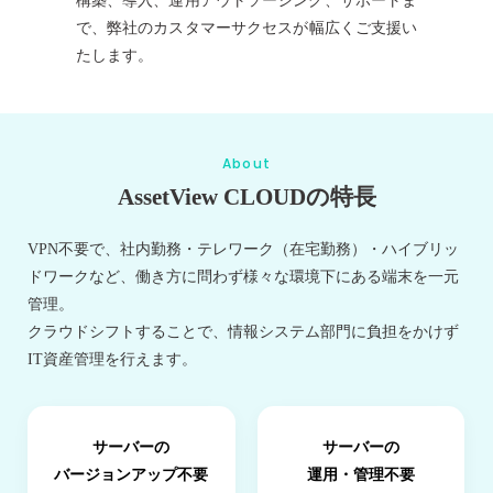
構築、導入、運用アウトソーシング、サポートま
ン
削
タ
を
減
で、弊社のカスタマーサクセスが幅広くご支援い
リ
提
ン
たします。
供
グ
ア
ー
カ
About
イ
AssetView CLOUDの特長
ブ
デ
VPN不要で、社内勤務・テレワーク（在宅勤務）・ハイブリッ
ー
ドワークなど、働き方に問わず様々な環境下にある端末を一元
タ
管理。
流
出
クラウドシフトすることで、情報システム部門に負担をかけず
対
IT資産管理を行えます。
策
フ
ァ
サーバーの
サーバーの
イ
バージョンアップ不要
運用・管理不要
ル