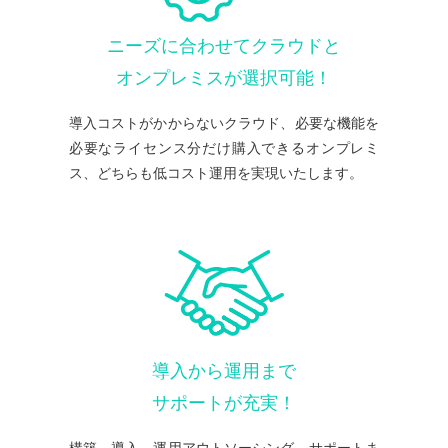
ビ
化
で
デ
し
利
バ
ス
た
用
ニーズに合わせてクラウドと
イ
各
I
し
ス
オンプレミスが選択可能！
メ
T
て
制
ー
資
い
御
カ
産
る
導入コストがかからないクラウド、必要な機能を
ー
の
サ
不
様
必要なライセンス分だけ購入できるオンプレミ
管
ー
正
と
理
ビ
PC
ス、どちらも低コスト運用を実現いたします。
の
を
ス
遮
連
適
を
断
携
正
台
に
化
帳
画
よ
し
管
面
り
管
理
操
幅
理
し
作
広
コ
、
ロ
い
ス
ム
グ
ソ
ト
ダ
リ
を
な
導入から運用まで
We
ュ
削
コ
b
ー
サポートが充実！
減
ス
フ
シ
ト
ィ
ョ
を
ル