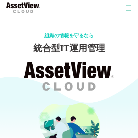
組織の情報を守るなら
統合型IT運用管理
一
覧
で
見
る
リ
自治体
教育委員会
教育現場
弁護士・法律事務所
自動車産業
金融業
医療
P
情
P
ス
C
更
ク
新
報
C
検
管
知
理
漏
更
オ
PC
更
プ
新