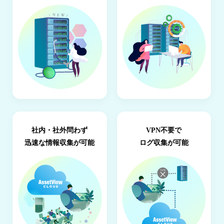
暗
号
化
個
人
情
報
検
索
マ
社内・社外問わず
VPN不要で
ル
ウ
迅速な情報収集が可能
ログ収集が可能
ェ
ア
対
策
エ
ン
ド