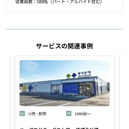
従業員数：589名（パート・アルバイト含む）
モバ
WEB
イル
フィ
サービスの関連事例
デバ
ルタ
イス
リン
管理
グ
小売・卸売
1000台～