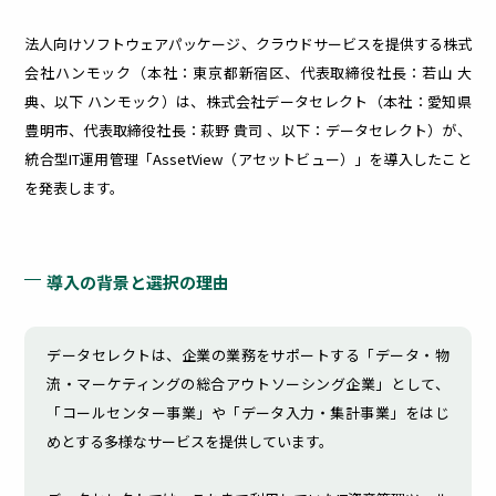
ィリスクを
早期把握・
医療
建設業
漏
更
法人向けソフトウェアパッケージ、クラウドサービスを提供する株式
可視化
会社ハンモック（本社：東京都新宿区、代表取締役社長：若山 大
典、以下 ハンモック）は、株式会社データセレクト（本社：愛知県
洩
新
豊明市、代表取締役社長：萩野 貴司 、以下：データセレクト）が、
統合型IT運用管理「AssetView（アセットビュー）」を導入したこと
対
管
を発表します。
策
理
導入の背景と選択の理由
内
社内
部・
外の
外部
PC
データセレクトは、企業の業務をサポートする「データ・物
から
の脆
流・マーケティングの総合アウトソーシング企業」として、
の脅
弱性
「コールセンター事業」や「データ入力・集計事業」をはじ
威へ
によ
外部シス
の効
る
めとする多様なサービスを提供しています。
テム連携
率的
セキ
オプショ
な対
ュリ
策に
ティ
ン