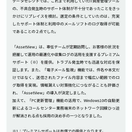
データセレクトでは、これまで利用していたIT資産管理ツール
より
リス
の、不具合発生時のサポート体制が不十分であったことをきっ
操作ログを
管理
クを
利活用し、
コス
未然
かけにリプレイスを検討。選定の条件としていたのは、充実
生産性向上
ト削
に防
したサポート体制と利用中のメールソフトのログ取得が可能
やセキュリ
減と
ぐ
ティ強化
セキ
であることの２点でした。
ュリ
ティ
「AssetView」は、専任チームが定期訪問し、お客様の状況を
向上​
把握して運用の最適化や収集ログの活用を支援するプレミアム
サポート（※）を提供。トラブル発生時でも迅速な対応を保
証します。また、「電子メール監視」機能では、件名や本文だ
IT
S
けではなく、送信されたファイル内容まで幅広い範囲でのロ
グ取得を実現。情報漏えい対策強化につながることも評価さ
資
a
れ、「AssetView」の導入が決定しました。
加えて、「PC更新管理」機能の活用で、Windows10の自動更
新によるコールセンター業務端末のネットワーク回線ひっ迫
産
a
が解消される点も採用の決め手の一つとなりました。
管
S
連携サー
※1：プレミアムサポートは有償での提供となります。