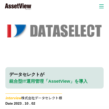
クラウド
自治体
教育委員会
教育現場
弁護士・法律事務所
自動車産業
金融業
データセレクトが
統合型IT運用管理「AssetView」を導入
リスク検
情
P
知オプシ
ョン
interview
株式会社データセレクト様
報
C
Date 2023 . 10 . 02
セキュリテ