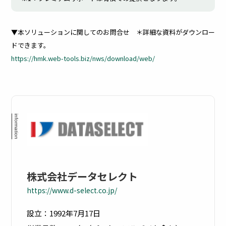
ビス
理
管
各メーカー
▼本ソリューションに関してのお問合せ ＊詳細な資料がダウンロー
様との連携
ドできます。
により
理
多様
幅広いソリ
https://hmk.web-tools.biz/nws/download/web/
化し
ューション
たIT
を提供
資産
社内
の管
で利
理を
用し
適正
てい
化し
るサ
管理
ービ
コス
スを
トを
台帳
削減
管理
し、
株式会社データセレクト
ムダ
なコ
https://www.d-select.co.jp/
スト
を削
減
設立：1992年7月17日