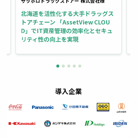
サッポロドラッグストアー 株式会社様
ミ
北海道を活性化する大手ドラッグス
効
ミ
トアチェーン 「AssetView CLOU
抑
s
D」でIT資産管理の効率化とセキュ
実
リティ性の向上を実現
導入企業