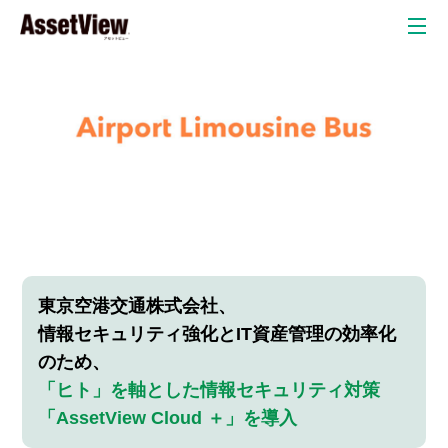
クラウド
自治体
教育委員会
教育現場
弁護士・法律事務所
自動車産業
金融業
東京空港交通株式会社、
情報セキュリティ強化とIT資産管理の効率化
リスク検
のため、
情
P
知オプシ
「ヒト」を軸とした情報セキュリティ対策
ョン
「AssetView Cloud ＋」を導入
報
C
セキュリテ