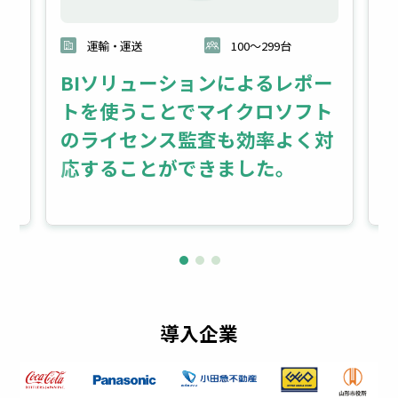
運輸・運送
100～299台
BIソリューションによるレポー
様
トを使うことでマイクロソフト
て
へ
のライセンス監査も効率よく対
M
応することができました。
導入企業