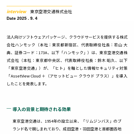
ィリスクを
早期把握・
医療
建設業
漏
更
interview
東京空港交通株式会社
可視化
Date 2025 . 9. 4
洩
新
法人向けソフトウェアパッケージ、クラウドサービスを提供する株式
会社ハンモック（本社：東京都新宿区、代表取締役社長：若山 大
対
管
典、証券コード：173A、以下「ハンモック」）は、東京空港交通株
式会社（本社：東京都中央区、代表取締役社長：鈴木 昭久、以下
策
理
「東京空港交通」）が、「ヒト」を軸とした情報セキュリティ対策
「AssetView Cloud ＋（アセットビュー クラウド プラス）」を導入
したことを発表します。
内
社内
部・
外の
外部
PC
から
の脆
の脅
弱性
導入の背景と期待される効果
威へ
によ
外部シス
の効
る
テム連携
東京空港交通は、1954年の設立以来、「リムジンバス」のブ
率的
セキ
オプショ
な対
ュリ
ランド名で親しまれており、成田空港・羽田空港と首都圏各地
策に
ティ
ン