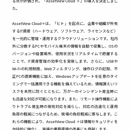
る点が評価され、「AssetView Cloud ＋」の導入を決定しまし
ビス
た。
理
管
各メーカー
様との連携
AssetView Cloud＋は、「ヒト」を起点に、企業や組織が所有
により
理
するIT資産（ハードウェア、ソフトウェア、ライセンスなど）
多様
幅広いソリ
化し
ューション
を一元的に管理・運用するクラウドソリューションです。社内
たIT
を提供
外に分散するPCやモバイル端末の情報を自動で収集し、OSの
資産
社内
の管
バージョンや設置場所、使用状況をリアルタイムで把握する
で利
理を
用し
ことで、IT資産管理の効率化を実現します。さらに、USBや
適正
てい
化し
Wi-Fiの利用制限、Webフィルタリング、操作ログの記録、不
るサ
管理
ービ
正PCの遮断機能に加え、Windowsアップデートを任意のタイ
コス
スを
トを
ミングで一括適用できる機能を備えているため、情報漏えいリ
台帳
削減
管理
スクを未然に防ぐとともに、万が一のインシデント発生時に
し、
も迅速な対応が可能になります。また、リモート操作機能によ
ムダ
なコ
りトラブル発生時の現地対応を減らし、対応の迅速化と運用
スト
負荷の軽減につながるため、現場の負担軽減に寄与します。こ
を削
れらの機能により、AssetView Cloud ＋は情報セキュリティを
減
包括的に強化し、現場の業務環境の改善にも貢献します。