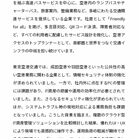
を結ぶ高速バスサービスを中心に、空港内のランプバスやチ
より
リス
操作ログを
管理
クを
ャーターバス、旅客案内、整備業務など、多岐にわたる交通関
利活用し、
コス
未然
連サービスを提供している企業です。社是として「Friendly
生産性向上
ト削
に防
for all」を掲げ、多言語対応、QRコード決済、障害者対応な
やセキュリ
減と
ぐ
ティ強化
セキ
ど、すべての利用者に配慮したサービス設計を強化し、空港ア
ュリ
クセスのトップランナーとして、首都圏と世界をつなぐ交通イ
ティ
向上​
ンフラの中核を担い続けています。
東京空港交通では、成田空港や羽田空港といった公共性の高
い空港業務に関わる企業として、情報セキュリティ体制の強化
IT
S
が求められていました。一方で、社内外に点在するPCの管理
には課題があり、IT資産の把握や運用の効率化が必要とされて
資
a
いました。また、さらなるセキュリティ強化が求められていた
ほか、システムトラブル時の現地対応による業務負担も課題
産
a
となっていました。こうした背景を踏まえ、複数のクラウド型
IT資産管理ソリューションを比較検討した結果、優れたUI・UX
により現場でも直感的に操作でき、運用負荷の軽減が期待でき
管
S
連携サー