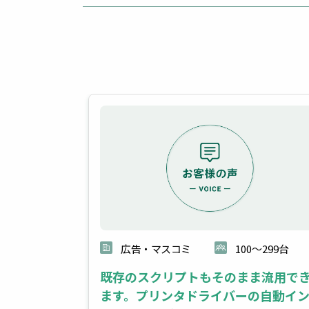
0～999台
広告・マスコミ
100～299台
既存のスクリプトもそのまま流用で
：デジタル・アドバ
ます。プリンタドライバーの自動イ