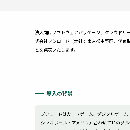
内部・外部からの脅威への効率的な
より
管理コスト削減とセキュリティ向
金融業
医療
法人向けソフトウェアパッケージ、クラウドサー
式会社ブシロード（本社：東京都中野区、代表取締役
IT資産管理
とを発表いたします。
多様化したIT資産の管理を適正
管理コストを削減
導入の背景
モ
ブシロードはカードゲーム、デジタルゲーム
シンガポール・アメリカ）合わせて13のグ