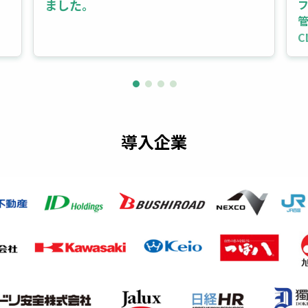
ました。
管
C
導入企業