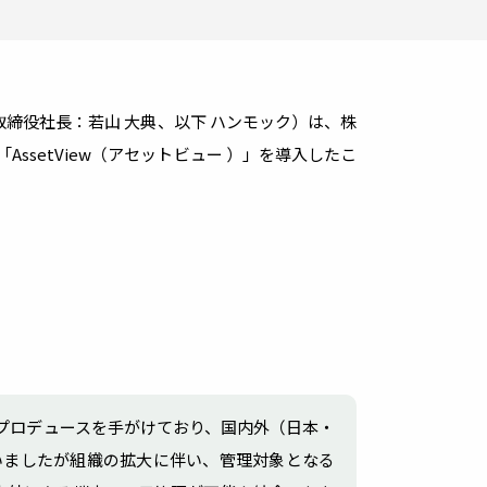
期把握・可視化
システム連携
オプション
締役社長：若山 大典、以下 ハンモック）は、株
ログを利活用し、
上やセキュリティ強化
ssetView（アセットビュー ）」を導入したこ
携サービス
ー様との連携により
リューションを提供
EBフィルタリング
プロデュースを手がけており、国内外（日本・
いましたが組織の拡大に伴い、管理対象となる