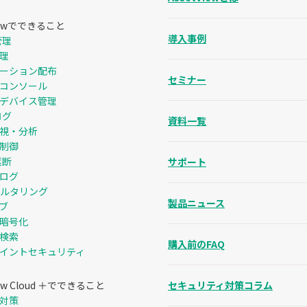
Viewでできること
導入事例
管理
管理
ーション配布
セミナー
コンソール
デバイス管理
ログ
資料一覧
視・分析
制御
遮断
サポート
ログ
ィルタリング
製品ニュース
ブ
暗号化
検索
購入前のFAQ
イントセキュリティ
iew Cloud ＋でできること
セキュリティ対策コラム
対策