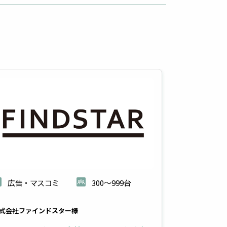
広告・マスコミ
300～999台
広告・マ
式会社ファインドスター様
株式会社Hakuh
タイジング・コ