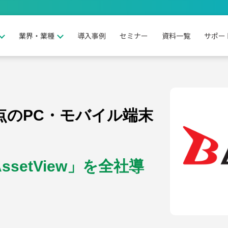
業界・業種
導入事例
セミナー
資料一覧
サポー
クラウド
オンプレミス
点のPC・モバイル端末
会
教育現場
弁
setView」を全社導
リスク
PC更新管理
セキ