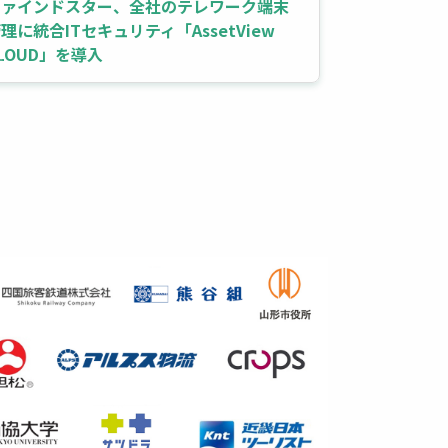
ファインドスター、全社のテレワーク端末
ISMSの監
理に統合ITセキュリティ「AssetView
LOUD」を導入