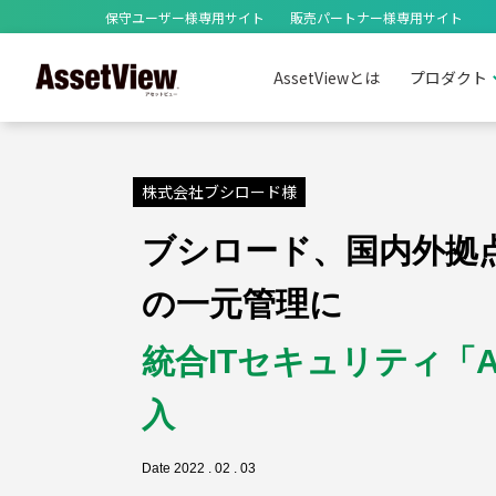
保守ユーザー様専用サイト
販売パートナー様専用サイト
AssetViewとは
プロダクト
株式会社ブシロード様
ブシロード、国内外拠
の一元管理に
自治体
教育委員
統合ITセキュリティ「As
入
情報漏洩対策
Date 2022 . 02 . 03