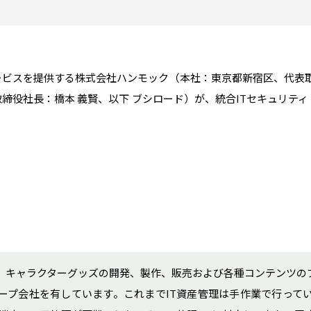
早
対策に
社内外のPCの脆弱性による
セキュリティリスクを未然に防ぐ
外部
上​
建設業
ビスを提供する株式会社ハンモック（本社：東京都新宿区、代表取
操作
生産性向
社長：橋本 義賢、以下 ブシロード）が、統合ITセキュリティ「A
SaaS管理
連
各メーカ
化し
社内で利用しているサービスを
幅広いソ
台帳管理し、ムダなコストを削減
バイルデバイス管理
W
、キャラクターグッズの開発、製作、販売および各種コンテンツの
ループ会社を有しています。これまでIT資産管理は手作業で行って