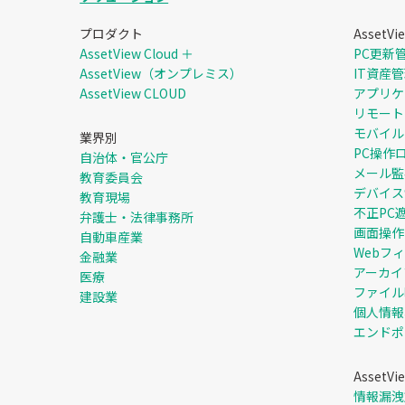
プロダクト
Asset
AssetView Cloud ＋
PC更新
AssetView（オンプレミス）
IT資産
AssetView CLOUD
アプリケ
リモート
モバイル
業界別
PC操作
自治体・官公庁
メール監
教育委員会
デバイス
教育現場
不正PC
弁護士・法律事務所
画面操作
自動車産業
Webフ
金融業
アーカイ
医療
ファイル
建設業
個人情報
エンドポ
AssetV
情報漏洩