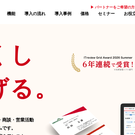
▶︎ パートナーをご希望の
機能
導入の流れ
導入事例
価格
セミナー
お役
くし
報告管理/リアルタイム報告
導
げる。
営業メール配信
導
案件管理
価
タスク管理
セ
営業アプローチリスト
・商談・営業活動
お
予実管理
ムです。
地図連携
パ