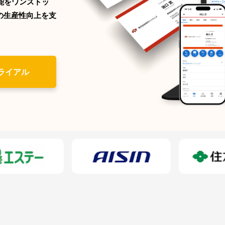
能をワンストッ
の生産性向上を支
チェックイン/アウト
営
HOT通知
サ
Webフォーム/LP作成
セ
ターゲティングメール配信
ライアル
稼
セミナー管理
メ
ホットプロファイル
for Salesforce
連
無料トライアル