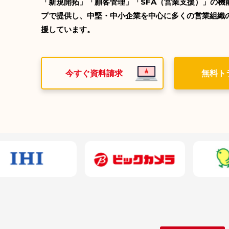
「新規開拓」「顧客管理」「SFA（営業支援）」の機
オンライン名刺交換
プで提供し、中堅・中小企業を中心に多くの営業組織
援しています。
データクレンジング/名寄せ
名刺データ化/自動整理
人脈可視化
今すぐ資料請求
無料ト
ニュース通知
反社チェック
顧客深耕
資料ダウンロード