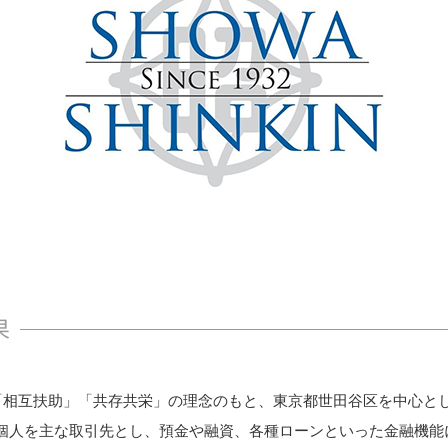
チェックイン/アウト
営
HOT通知
サ
Webフォーム/LP作成
セ
ターゲティングメール配信
稼
セミナー管理
メ
ホットプロファイル
for Salesforce
連
果
無料トライアル
「相互扶助」「共存共栄」の理念のもと、東京都世田谷区を中心と
個人を主な取引先とし、預金や融資、各種ローンといった金融機能