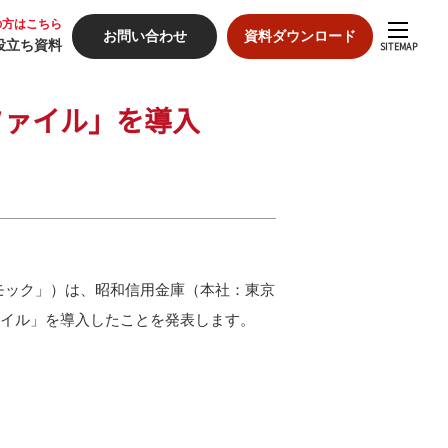
の方はこちら
お問い合わせ
資料ダウンロード
役立ち資料
SITEMAP
ファイル」を導入
入の流れ
入事例
モック」）は、昭和信用金庫（本社：東京
格
ァイル」を導入したことを発表します。
ミナー
役立ち資料
ートナーシップ