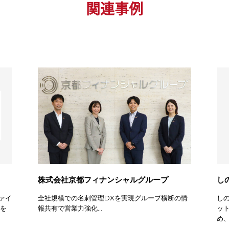
関連事例
株式会社京都フィナンシャルグループ
し
ァイ
全社規模での名刺管理DXを実現グループ横断の情
し
化を
報共有で営業力強化...
ッ
め、