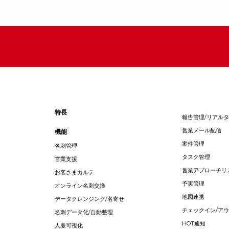
特長
報告管理/リアル
営業メール配信
機能
案件管理
名刺管理
タスク管理
営業支援
営業アプローチリ
お客さまカルテ
予実管理
オンライン名刺交換
地図連携
データクレンジング/名寄せ
チェックイン/ア
名刺データ化/自動整理
HOT通知
人脈可視化