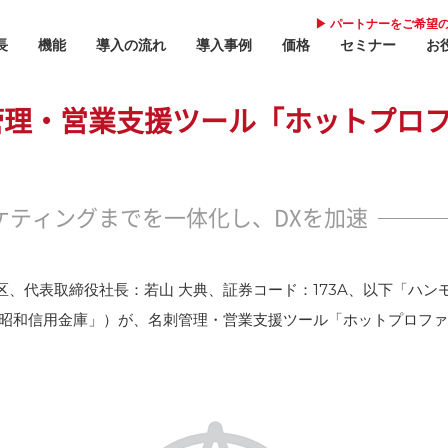
▶︎ パートナーをご希望
長
機能
導入の流れ
導入事例
価格
セミナー
お
管理・営業支援ツール「ホットプロ
ケティングまでを一体化し、DXを加速
報告管理/リアルタイム報告
導
営業メール配信
導
、代表取締役社長：若山 大典、証券コード：173A、以下「ハン
案件管理
価
「昭和信用金庫」）が、名刺管理・営業支援ツール「ホットプロフ
タスク管理
セ
営業アプローチリスト
お
予実管理
地図連携
パ