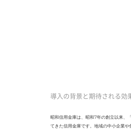
オンライン名刺交換
データクレンジング/名寄せ
名刺データ化/自動整理
人脈可視化
ニュース通知
反社チェック
顧客深耕
導入の背景と期待される効
資料ダウンロード
昭和信用金庫は、昭和7年の創立以来、
てきた信用金庫です。地域の中小企業や