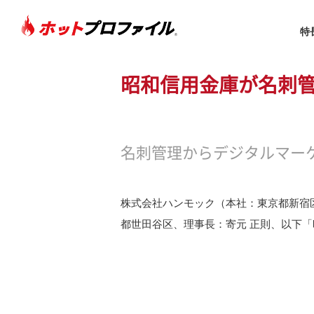
特
昭和信用金庫が名刺
sitemap
名刺管理からデジタルマー
トップページ
特長
株式会社ハンモック（本社：東京都新宿区
機能
都世田谷区、理事長：寄元 正則、以下
名刺管理
営業支援
お客さまカルテ