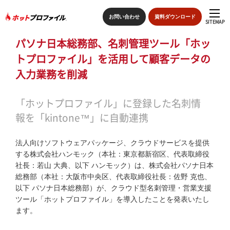
お問い合わせ
資料ダウンロード
SITEMAP
パソナ日本総務部、名刺管理ツール「ホッ
sitemap
トプロファイル」を活用して顧客データの
入力業務を削減
トップページ
「ホットプロファイル」に登録した名刺情
特長
報を「kintone™」に自動連携
ホットプロファイルの機能
法人向けソフトウェアパッケージ、クラウドサービスを提供
する株式会社ハンモック（本社：東京都新宿区、代表取締役
導入の流れ
社長：若山 大典、以下 ハンモック）は、株式会社パソナ日本
総務部（本社：大阪市中央区、代表取締役社長：佐野 克也、
導入事例
以下 パソナ日本総務部）が、クラウド型名刺管理・営業支援
ツール「ホットプロファイル」を導入したことを発表いたし
ます。
価格