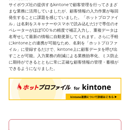
サイボウズ社の提供するkintoneで顧客管理を行ってさまざ
まな業務に活用していましたが、顧客情報の入力作業が毎回
発生することに課題を感じていました。「ホットプロファイ
資料ダウンロード
ル」は名刺をスキャナーやスマホで読み込むだけで専任のオ
無料トライアル
ペレーターがほぼ100％の精度で補正入力し、重複データは
名寄せして最新の情報に自動更新してくれます。さらに手軽
Webから問い合わせる
にkintoneとの連携が可能なため、名刺を「ホットプロファ
イル」に登録するだけで、kintone上に顧客データを呼び出
すことが可能。入力業務の削減による業務効率化、ミス防止
電話で問い合わせる※
に期待ができるとともに常に正確な顧客情報の管理・蓄積が
できるようになりました。
※
9:00
12:00
13:00
17:00
（弊社休業日を除く）
/