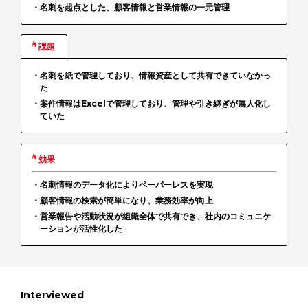
・名刺を起点とした、顧客情報と営業情報の一元管理
課題
資料ダウンロード
無料トライアル
・名刺を紙で管理しており、情報資産として共有できていなかっ
た
Webから問い合わせる
・案件情報はExcelで管理しており、管理や引き継ぎが属人化し
ていた
電話で問い合わせる※
効果
/
※
9:00
12:00
13:00
17:00
（弊社休業日を除く）
・名刺情報のデータ化によりペーパーレスを実現
・顧客情報の検索が簡単になり、業務効率が向上
・営業報告や活動状況が組織全体で共有でき、社内のコミュニケ
ーションが活性化した
Interviewed