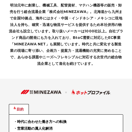
セミナー
明治元年に創業し、機械工具、配管資材、マテハン機器等の販売・卸
売を行う総合流通企業「株式会社MINEZAWA」。北海道から九州ま
で全国10拠点、海外にはタイ・中国・インドネシア・メキシコに現地
お役立ち資料
法人を持ち、確実・迅速な物流サービスを提供するため本社併用の物
流会社も設立しています。取り扱いメーカーは1000社以上。自社ブラ
パートナーシップ
ンド商品の開発にも力を入れており、BtoC需要に対応したEC事業
「MINEZAWA NET」も展開しています。時代と共に変化する製造
営業支援コラム
業の現場に寄り添い、企画力・提案力・流通機能の充実に努めること
で、あらゆる課題やニーズへフレキシブルに対応する次世代の総合物
流企業として進化を続けています。
サポート
セキュリティ
×
稼働環境
目的
メールマガジン
・時代に合わせた働き方への転換
連携サービス
・営業活動の属人化解消