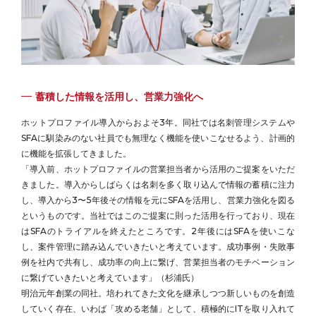
蓄積した情報を活用し、営業力強化へ
ホットプロファイル導入からおよそ3年。同社では名刺管理システムや
SFAに馴染みのない社員でも無理なく機能を使いこなせるよう、計画的
に機能を拡張してきました。
「導入前、ホットプロファイルの営業担当者から活用のご提案をいただ
きました。導入からしばらくは名刺を多く取り込んで情報の蓄積に注力
し、導入から3〜5年後その情報を元にSFAを活用し、営業力強化を図る
というものです。当社ではこのご提案に則った活用を行っており、現在
はSFAのトライアルを終えたところです。2年後にはSFAを使いこな
し、案件管理に踏み込んでいきたいと考えています。成功事例・失敗事
例を社内で共有し、成功率の向上に繋げ、営業担当者のモチベーション
に繋げていきたいと考えています」（杉浦氏）
明治元年創業の同社。培われてきた文化を継承しつつ新しいものを創造
していく存在、いわば「攻める老舗」として、積極的にITを取り入れて