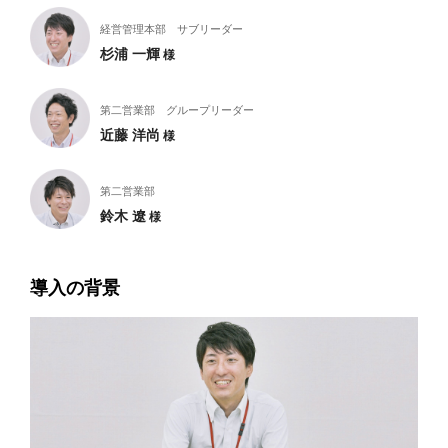
経営管理本部 サブリーダー
杉浦 一輝
様
第二営業部 グループリーダー
近藤 洋尚
様
第二営業部
鈴木 遼
様
導入の背景