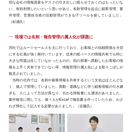
切な会社の情報資産をデスクの引き出しに眠らせておくのはもったいな
い、有効利用したいという思いがあり、名刺管理を起点に顧客管理、案
件管理、営業担当者の活動管理ができるITツールを探していました」
（杉浦氏）
現場では名刺・報告管理の属人化が課題に
同社ではルートセールスを主に行っており、お客様との信頼関係を大切
にする社風が強く根付いています。従来の紙ベースの情報共有でも特に
大きな問題は生じていなかったものの、別の部署へ異動したお客様の情
報を上手く共有できていない等、情報管理の属人化による取りこぼしが
散見されていました。
「当時の社内では、名刺や顧客情報を共有するという文化はほとんどな
く、個人で管理していました。異動・退職などに伴う顧客情報の引き継
ぎも、人によって方法が異なり、伝わる情報量にも濃淡がありました。
案件報告に関しても、個々人がExcelで報告書を作っていたため、わざ
わざ帰社して記入する必要がありました」（近藤氏）