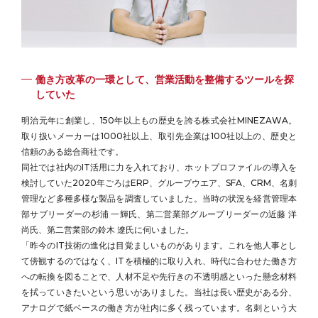
働き方改革の一環として、営業活動を整備するツールを探
していた
明治元年に創業し、150年以上もの歴史を誇る株式会社MINEZAWA。
取り扱いメーカーは1000社以上、取引先企業は100社以上の、歴史と
信頼のある総合商社です。
同社では社内のIT活用に力を入れており、ホットプロファイルの導入を
検討していた2020年ごろはERP、グループウエア、SFA、CRM、名刺
管理など多種多様な製品を調査していました。当時の状況を経営管理本
部サブリーダーの杉浦 一輝氏、第二営業部グループリーダーの近藤 洋
尚氏、第二営業部の鈴木 遼氏に伺いました。
「昨今のIT技術の進化は目覚ましいものがあります。これを他人事とし
て傍観するのではなく、ITを積極的に取り入れ、時代に合わせた働き方
への転換を図ることで、人材不足や先行きの不透明感といった懸念材料
を拭っていきたいという思いがありました。当社は長い歴史がある分、
アナログで紙ベースの働き方が社内に多く残っています。名刺という大