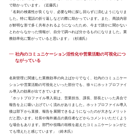
で助かっています」（近藤氏）
「名刺の検索性が良くなり、必要な時に探し回らずに済むようになりま
した。特に電話の折り返しなどの際に助かっています。また、商談内容
が鮮明な形で多く共有されるようになったため、今まで誰かに聞かない
とわからなかった情報が、自分で調べれば分かるものになりました。業
務効率化に繋がっていると思います」（杉浦氏）
社内のコミュニケーション活性化や営業活動の可視化につ
ながっている
名刺管理に関連した業務効率の向上ばかりでなく、社内のコミュニケー
ションや営業活動の可視化といった部分でも、徐々にホットプロファイ
ル導入の効果が出てきています。
「ホットプロファイル導入前は、営業担当、課長、部長といった具合で
報告を上に吸い上げていく流れがありました。ホットプロファイル導入
後は部下から直接、報告を展開できるようになったのが大きなメリット
だと思います。社長や海外拠点の責任者などからコメントいただくよう
な場合もあります。部門や役職の垣根を超えたコミュニケーションがと
ても増えたと感じています」（鈴木氏）