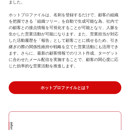
ました。
ホットプロファイルは、名刺を登録するだけで、顧客の組織
を把握できる「組織ツリー」を自動で生成可能な為、社内で
資料ダウンロード
無料トライアル
の顧客との接点情報を可視化することが可能となり、人脈を
生かした営業活動が可能になります。また、営業担当が対応
した活動履歴を「報告」として顧客ごとに残せるため、引き
Webから問い合わせる
継ぎの際の関係性維持や戦略を立てた営業活動にも活用でき
ます。さらに、最新の顧客情報でのリスト作成、ターゲット
電話で問い合わせる※
に合わせたメール配信を実施することで、顧客の関心度に応
じた効率的な営業活動を推進します。
※
9:00
12:00
13:00
17:00
（弊社休業日を除く）
/
ホットプロファイルとは？