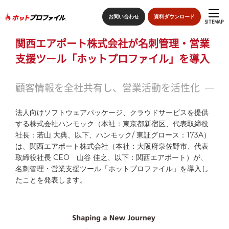
お問い合わせ
資料ダウンロード
SITEMAP
関西エアポート株式会社が名刺管理・営業
sitemap
支援ツール「ホットプロファイル」を導入
トップページ
顧客情報を全社共有し、営業活動を活性化
特長
法人向けソフトウェアパッケージ、クラウドサービスを提供
する株式会社ハンモック（本社：東京都新宿区、代表取締役
ホットプロファイルの機能
社長：若山 大典、以下、ハンモック/ 東証グロース：173A）
は、関西エアポート株式会社（本社：大阪府泉佐野市、代表
導入の流れ
取締役社長 CEO 山谷 佳之、以下：関西エアポート）が、
名刺管理・営業支援ツール「ホットプロファイル」を導入し
たことを発表します。
導入事例
価格