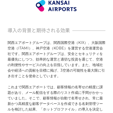
セミナー
お役立ち資料
パートナーシップ
導入の背景と期待される効果
関西エアポートグループは、関西国際空港（KIX）、大阪国際
営業支援コラム
空港（ITAMI）、神戸空港（KOBE）を運営する空港運営会
社です。関西エアポートグループは、安全とセキュリティを
サポート
最優先にしつつ、効率的な運営と適切な投資を通じて、空港
の利便性やサービスの向上を目指しています。また、地域社
セキュリティ
会や経済への貢献を目標に掲げ、3空港の可能性を最大限に引
き出すことを使命としています。
稼働環境
これまで関西エアポートでは、顧客情報の名寄せの精度に課
題があり、メール配信をする際のリスト作成に手間がかかっ
メールマガジン
ていました。そこで、顧客情報が自動で名寄せされ、常に最
新かつ高精度な顧客データベースを作成できる名刺管理ツー
連携サービス
ルを検討した結果、「ホットプロファイル」の導入を決定し