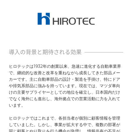
セミナー
お役立ち資料
パートナーシップ
営業支援コラム
導入の背景と期待される効果
サポート
ヒロテックは1932年の創業以来、急速に進化する自動車業界
で、継続的な改善と改革を重ねながら成長してきた部品メー
カーです。主に自動車部品の設計・製造を手掛け、特にドア
セキュリティ
や排気系部品に強みを持っています。現在では、マツダ車向
けの主要サプライヤーとしての地位を確立し、日本国内だけ
稼働環境
でなく海外にも進出し、海外拠点での営業活動に力を入れて
います。
メールマガジン
ヒロテックではこれまで、各担当者が個別に顧客情報を管理
していました。しかし、事業が拡大する中で、複数の部署が
連携サービス
同じ顧客とやり取りを行う機会が急増し、情報共有の不足が