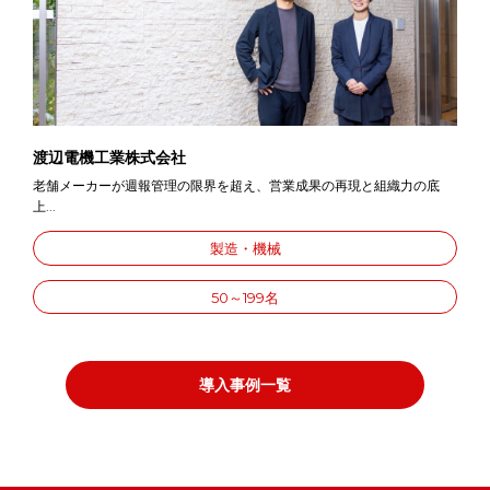
渡辺電機工業株式会社
老舗メーカーが週報管理の限界を超え、営業成果の再現と組織力の底
上...
製造・機械
50～199名
導入事例一覧