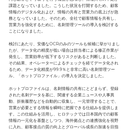
課題となっていました。こうした状況を打開するため、顧客
情報のデジタル化および、情報の共有と営業力の底上げが急
務となっていました。そのため、全社で顧客情報を共有し、
資料ダウンロード
無料トライアル
営業力を強化するために、名刺管理ツールの導入を検討する
ことになりました。
Webから問い合わせる
検討にあたり、安価なOCRのみのツールも候補に挙がりまし
たが、データ化の精度が低い場合は担当者による修正作業が
発生し、営業効率が低下するリスクがあると判断しました。
電話で問い合わせる※
その結果、オペレーターによるチェックを経てデータ化され
※
9:00
12:00
13:00
17:00
（弊社休業日を除く）
るため、データ化精度が99.9％と非常に高い名刺管理ツー
/
ル、「ホットプロファイル」の導入を決定しました。
ホットプロファイルは、名刺情報の共有にとどまらず、登録
された名刺データを基に、関連する企業ニュースや人事異
動、折衝履歴などを自動的に収集し、一元管理することで、
営業が必要とする情報を瞬時に把握できる仕組みを提供しま
す。この仕組みを活用し、ヒロテックでは日本国内での顧客
情報の一元化を基盤としつつ、海外拠点との連携強化を視野
に入れ、顧客接点の質の向上とグローバル成長の加速を目指