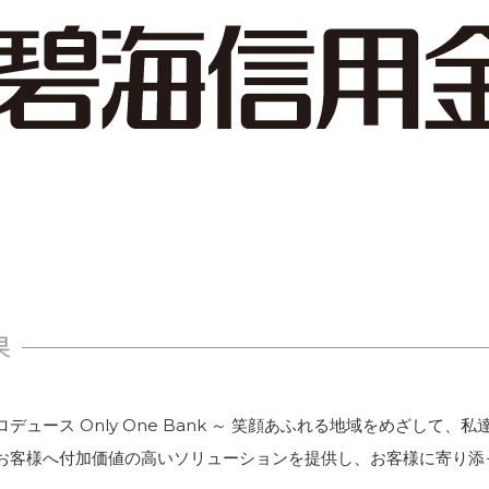
チェックイン/アウト
営
HOT通知
サ
Webフォーム/LP作成
セ
ターゲティングメール配信
稼
セミナー管理
メ
ホットプロファイル
for Salesforce
連
果
無料トライアル
ュース Only One Bank ～ 笑顔あふれる地域をめざして、
お客様へ付加価値の高いソリューションを提供し、お客様に寄り添