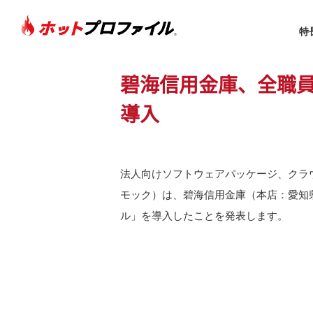
特
碧海信用金庫、全職
sitemap
導入
トップページ
法人向けソフトウェアパッケージ、クラ
特長
モック）は、碧海信用金庫（本店：愛知
ル」を導入したことを発表します。
機能
名刺管理
営業支援
お客さまカルテ