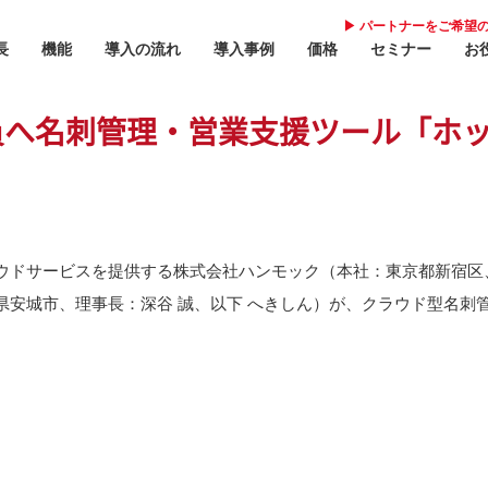
▶︎ パートナーをご希望
長
機能
導入の流れ
導入事例
価格
セミナー
お
員へ名刺管理・営業支援ツール「ホ
報告管理/リアルタイム報告
導
ウドサービスを提供する株式会社ハンモック（本社：東京都新宿区、
営業メール配信
導
県安城市、理事長：深谷 誠、以下 へきしん）が、クラウド型名刺
案件管理
価
タスク管理
セ
営業アプローチリスト
お
予実管理
地図連携
パ