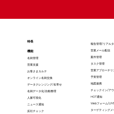
特長
報告管理/リアル
営業メール配信
機能
案件管理
名刺管理
タスク管理
営業支援
営業アプローチリ
お客さまカルテ
予実管理
オンライン名刺交換
地図連携
データクレンジング/名寄せ
チェックイン/ア
名刺データ化/自動整理
HOT通知
人脈可視化
Webフォーム/LP
ニュース通知
ターゲティングメ
反社チェック