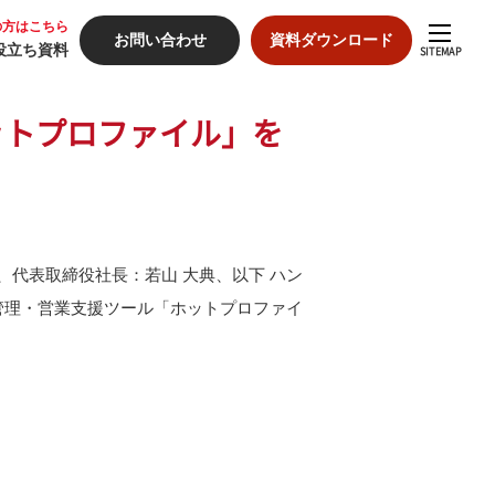
の方はこちら
お問い合わせ
資料ダウンロード
役立ち資料
SITEMAP
ットプロファイル」を
入の流れ
代表取締役社長：若山 大典、以下 ハン
入事例
管理・営業支援ツール「ホットプロファイ
格
ミナー
役立ち資料
ートナーシップ