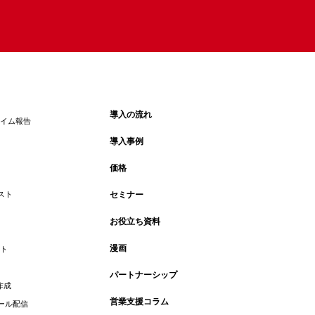
導入の流れ
タイム報告
導入事例
価格
スト
セミナー
お役立ち資料
漫画
ウト
パートナーシップ
作成
営業支援コラム
ール配信