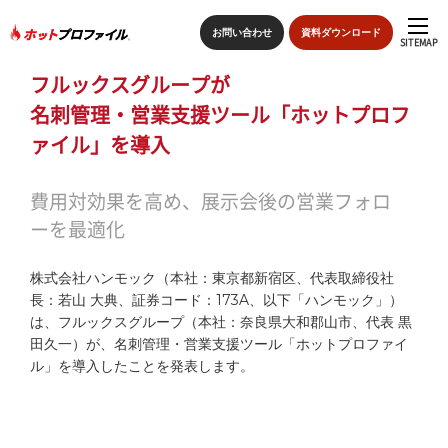
お問い合わせ
資料ダウンロード
SITEMAP
フルックスグループが
sitemap
名刺管理・営業支援ツール「ホットプロフ
ァイル」を導入
トップページ
費用対効果を高め、展示会後の営業フォロ
特長
ーを最適化
ホットプロファイルの機能
株式会社ハンモック（本社：東京都新宿区、代表取締役社
長：若山 大典、証券コード：173A、以下「ハンモック」）
導入の流れ
は、フルックスグループ（本社：奈良県大和郡山市、代表 黒
田久一）が、名刺管理・営業支援ツール「ホットプロファイ
導入事例
ル」を導入したことを発表します。
価格