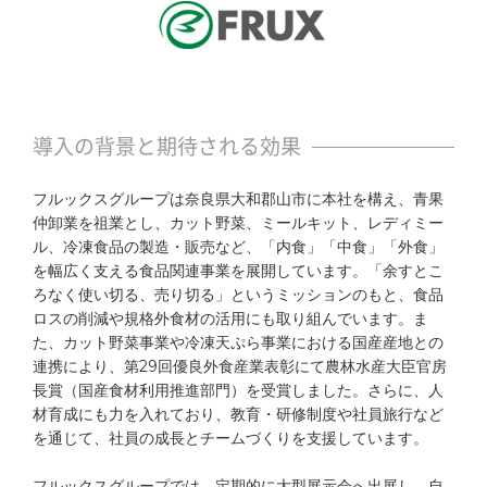
セミナー
お役立ち資料
パートナーシップ
導入の背景と期待される効果
営業支援コラム
フルックスグループは奈良県大和郡山市に本社を構え、青果
仲卸業を祖業とし、カット野菜、ミールキット、レディミー
サポート
ル、冷凍食品の製造・販売など、「内食」「中食」「外食」
を幅広く支える食品関連事業を展開しています。「余すとこ
ろなく使い切る、売り切る」というミッションのもと、食品
セキュリティ
ロスの削減や規格外食材の活用にも取り組んでいます。ま
た、カット野菜事業や冷凍天ぷら事業における国産産地との
稼働環境
連携により、第29回優良外食産業表彰にて農林水産大臣官房
長賞（国産食材利用推進部門）を受賞しました。さらに、人
メールマガジン
材育成にも力を入れており、教育・研修制度や社員旅行など
を通じて、社員の成長とチームづくりを支援しています。
連携サービス
フルックスグループでは、定期的に大型展示会へ出展し、自