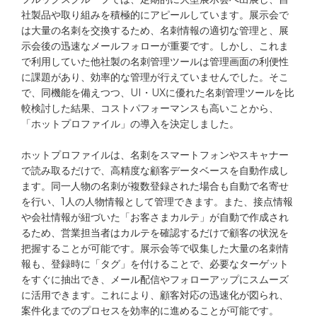
社製品や取り組みを積極的にアピールしています。展示会で
は大量の名刺を交換するため、名刺情報の適切な管理と、展
示会後の迅速なメールフォローが重要です。しかし、これま
資料ダウンロード
無料トライアル
で利用していた他社製の名刺管理ツールは管理画面の利便性
に課題があり、効率的な管理が行えていませんでした。そこ
で、同機能を備えつつ、UI・UXに優れた名刺管理ツールを比
Webから問い合わせる
較検討した結果、コストパフォーマンスも高いことから、
「ホットプロファイル」の導入を決定しました。
電話で問い合わせる※
ホットプロファイルは、名刺をスマートフォンやスキャナー
※
9:00
12:00
13:00
17:00
（弊社休業日を除く）
/
で読み取るだけで、高精度な顧客データベースを自動作成し
ます。同一人物の名刺が複数登録された場合も自動で名寄せ
を行い、1人の人物情報として管理できます。また、接点情報
や会社情報が紐づいた「お客さまカルテ」が自動で作成され
るため、営業担当者はカルテを確認するだけで顧客の状況を
把握することが可能です。展示会等で収集した大量の名刺情
報も、登録時に「タグ」を付けることで、必要なターゲット
をすぐに抽出でき、メール配信やフォローアップにスムーズ
に活用できます。これにより、顧客対応の迅速化が図られ、
案件化までのプロセスを効率的に進めることが可能です。