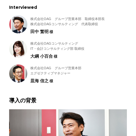
Interviewed
株式会社OAG グループ営業本部 取締役本部長
株式会社OAGコンサルティング 代表取締役
田中 繁明
様
株式会社OAGコンサルティング
IT・会計コンサルティング部 取締役
大綱 小百合
様
株式会社OAG グループ営業本部
エグゼクティブマネジャー
皿海 信之
様
導入の背景