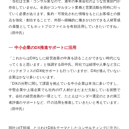
「当社は士業・コンサル業なので、通常の事業会社のような営業部門が
存在していません。全員がコンサルタント業務と営業活動を同時に行っ
ていく必要があります。集約・可視化された情報をもとにお客様との接
点を強化・創出することで、外部へ積極的に働きかけのできる人材育成
の基盤としてもホットプロファイルを有効活用していきたいですね」
（田中氏）
中小企業のDX推進サポートに活用
「これからはDXなしに経営改善の中身を語ることができない時代にな
ってくると思います」と強調する田中氏。同社では経理や人事など主に
バックオフィスのDX化サポートも行っていますが、DXが進んでいない
企業はかなり多いといいます。
「DXの分野に関して課題を抱えている中小企業は本当に多いですし、
中堅企業や上場企業でも社内のIT人材がまだまだ欠如している状態で
す。会社の経営改善の一環として、たとえばベンダー選定のときの第三
者評価のサポートなど、ITの活用を推進していきたいと考えています」
（田中氏）
同社はIT領域、とりわけDXをテーマとしたコンサルティングに注力し