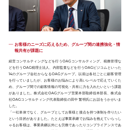
お客様のニーズに応えるため、グループ間の連携強化・情
報共有が課題に
経営コンサルティングなどを行うOAGコンサルティング、税務管理な
どを行うOAG税理士法人、内部監査などを行うOAGビジコムといった
14のグループ会社からなるOAGグループ。以前は各社ごとに顧客管理
を行っていましたが、お客様のお悩みにより高いレベルで応えていくた
め、グループ間での顧客情報の可視化・共有に力を入れたいという課題
がありました。株式会社OAGグループ営業本部取締役本部長、株式会
社OAGコンサルティング代表取締役の田中 繁明氏にお話をうかがいま
した。
「一社単体でなく、グループとしてお客様と接点を持つ体制を作りたい
という目的がありました。たとえば事業承継でお悩みを抱えていらっし
ゃるお客様は、事業承継以外にも労務であったりコンプライアンスであ