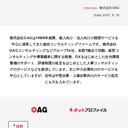
セミナー
株式会社OAG
Interview
Date 2021 . 11 . 10
お役立ち資料
パートナーシップ
株式会社OAGは1988年創業、個人向け・法人向けの税理サービスを
中心に成長してきた総合コンサルティングファームです。株式会社
営業支援コラム
OAGコンサルティングなどグループ14社、全国7拠点で活動。経営コ
ンサルティングや事業継承に関する税務、DXをはじめとした社内環境
整備のサポート、評価制度の改定をはじめとした人事コンサルティン
サポート
グのサービスなどを提供しています。主に中小企業向けのサービスを
中心としていますが、近年は中堅企業・上場企業向けのサービス拡充
セキュリティ
にも力を入れています。
稼働環境
メールマガジン
×
連携サービス
目的