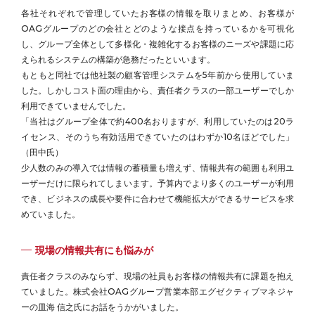
各社それぞれで管理していたお客様の情報を取りまとめ、お客様が
OAGグループのどの会社とどのような接点を持っているかを可視化
し、グループ全体として多様化・複雑化するお客様のニーズや課題に応
えられるシステムの構築が急務だったといいます。
もともと同社では他社製の顧客管理システムを5年前から使用していま
した。しかしコスト面の理由から、責任者クラスの一部ユーザーでしか
利用できていませんでした。
「当社はグループ全体で約400名おりますが、利用していたのは20ラ
イセンス、そのうち有効活用できていたのはわずか10名ほどでした」
（田中氏）
少人数のみの導入では情報の蓄積量も増えず、情報共有の範囲も利用ユ
ーザーだけに限られてしまいます。予算内でより多くのユーザーが利用
でき、ビジネスの成長や要件に合わせて機能拡大ができるサービスを求
めていました。
現場の情報共有にも悩みが
責任者クラスのみならず、現場の社員もお客様の情報共有に課題を抱え
ていました。株式会社OAGグループ営業本部エグゼクティブマネジャ
ーの皿海 信之氏にお話をうかがいました。