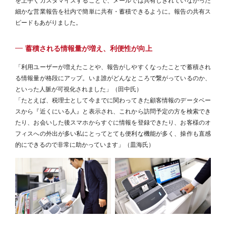
を上手くカスタマイズすることで、メールでは共有しきれていなかった
細かな営業報告を社内で簡単に共有・蓄積できるように。報告の共有ス
ピードもあがりました。
蓄積される情報量が増え、利便性が向上
「利用ユーザーが増えたことや、報告がしやすくなったことで蓄積され
る情報量が格段にアップ。いま誰がどんなところで繋がっているのか、
といった人脈が可視化されました」（田中氏）
「たとえば、税理士として今までに関わってきた顧客情報のデータベー
スから『近くにいる人』と表示され、これから訪問予定の方を検索でき
たり、お会いした後スマホからすぐに情報を登録できたり、お客様のオ
フィスへの外出が多い私にとってとても便利な機能が多く、操作も直感
的にできるので非常に助かっています」（皿海氏）