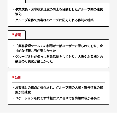
・事業成長・お客様満足度の向上を目的としたグループ間の連携
強化
・グループ全体でお客様のニーズに応えられる体制の構築
資料ダウンロード
無料トライアル
課題
Webから問い合わせる
・「顧客管理ツール」の利用が一部ユーザーに限られており、全
社的な情報共有が難しかった
電話で問い合わせる※
・グループ各社が個々に営業活動をしており、人脈やお客様との
接点の可視化が難しかった
/
※
9:00
12:00
13:00
17:00
（弊社休業日を除く）
効果
・お客様との接点が強化され、グループ間の人脈・案件情報の把
握が迅速化
・ロケーションを問わず情報にアクセスでき情報武装が容易に