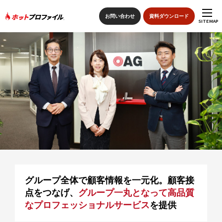
お問い合わせ
資料ダウンロード
SITEMAP
sitemap
トップページ
特長
ホットプロファイルの機能
導入の流れ
導入事例
グループ全体で顧客情報を一元化。顧客接
点をつなげ、
グループ一丸となって高品質
価格
なプロフェッショナルサービス
を提供