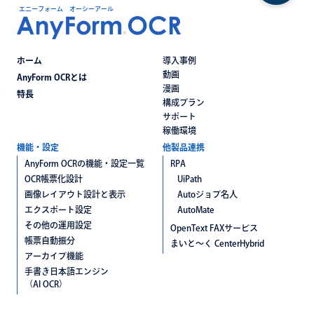
エニーフォーム オーシーアール
ホーム
導入事例
動画
AnyForm OCRとは
漫画
特長
構成プラン
サポート
稼働環境
機能・設定
他製品連携
AnyForm OCRの機能・設定一覧
RPA
OCR帳票化設計
UiPath
画像レイアウト設計と表示
Autoジョブ名人
エクスポート設定
AutoMate
その他の運用設定
OpenText FAXサービス
帳票自動振分
まいと〜く CenterHybrid
アーカイブ機能
手書き日本語エンジン
（AI OCR）