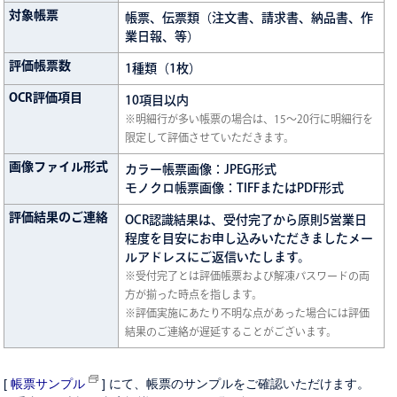
対象帳票
帳票、伝票類（注文書、請求書、納品書、作
業日報、等）
評価帳票数
1種類（1枚）
OCR評価項目
10項目以内
※明細行が多い帳票の場合は、15～20行に明細行を
限定して評価させていただきます。
画像ファイル形式
カラー帳票画像：JPEG形式
モノクロ帳票画像：TIFFまたはPDF形式
評価結果のご連絡
OCR認識結果は、受付完了から原則5営業日
程度を目安にお申し込みいただきましたメー
ルアドレスにご返信いたします。
※受付完了とは評価帳票および解凍パスワードの両
方が揃った時点を指します。
※評価実施にあたり不明な点があった場合には評価
結果のご連絡が遅延することがございます。
[
帳票サンプル
] にて、帳票のサンプルをご確認いただけます。