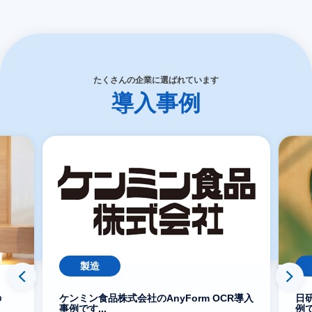
たくさんの企業に選ばれています
導入事例
製造
の
ケンミン食品株式会社のAnyForm OCR導入
日研
事例です...
例で