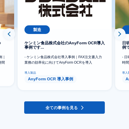
製造
の
ケンミン食品株式会社のAnyForm OCR導入
日研
事例です...
例で
例｜
- ケンミン食品株式会社導入事例｜FAX注文書入力
- 
時間
業務の効率化に向けてAnyForm OCRを導入
時間
導入製品
導入
AnyForm OCR 導入事例
A
全ての事例を見る