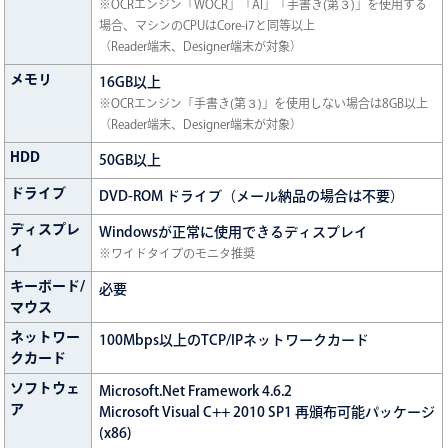
※OCRエンジン「WOCR」「AI」「手書き(第３)」を使用する
場合、マシンのCPUはCore-i7と同等以上
（Reader端末、Designer端末が対象）
メモリ
16GB以上
※OCRエンジン「手書き(第３)」を使用しない場合は8GB以上
（Reader端末、Designer端末が対象）
HDD
50GB以上
ドライブ
DVD-ROM ドライブ（メール納品の場合は不要）
ディスプレ
Windowsが正常に使用できるディスプレイ
イ
※ワイドタイプのモニタ推奨
キーボード/
必要
マウス
ネットワー
100Mbps以上のTCP/IPネットワークカード
クカード
ソフトウェ
Microsoft.Net Framework 4.6.2
ア
Microsoft Visual C++ 2010 SP1 再頒布可能パッケージ
(x86)