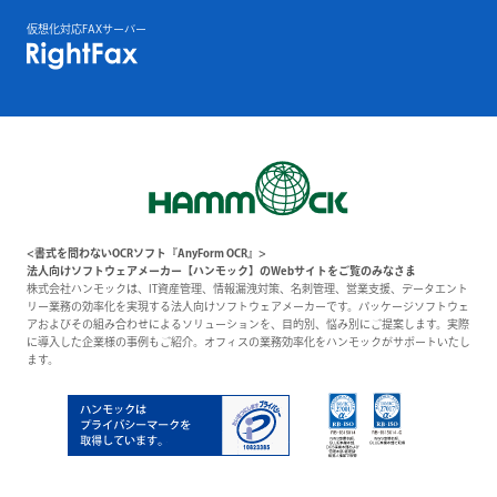
仮想化対応FAXサーバー
<書式を問わないOCRソフト『AnyForm OCR』>
法人向けソフトウェアメーカー【ハンモック】のWebサイトをご覧のみなさま
株式会社ハンモックは、IT資産管理、情報漏洩対策、名刺管理、営業支援、データエント
リー業務の効率化を実現する法人向けソフトウェアメーカーです。パッケージソフトウェ
アおよびその組み合わせによるソリューションを、目的別、悩み別にご提案します。実際
に導入した企業様の事例もご紹介。オフィスの業務効率化をハンモックがサポートいたし
ます。