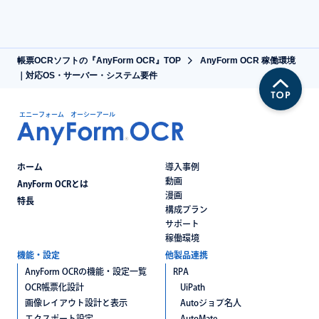
帳票OCRソフトの『AnyForm OCR』TOP
AnyForm OCR 稼働環境
｜対応OS・サーバー・システム要件
エニーフォーム オーシーアール
ホーム
導入事例
動画
AnyForm OCRとは
漫画
特長
構成プラン
サポート
稼働環境
機能・設定
他製品連携
AnyForm OCRの機能・設定一覧
RPA
OCR帳票化設計
UiPath
画像レイアウト設計と表示
Autoジョブ名人
エクスポート設定
AutoMate