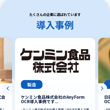
たくさんの企業に選ばれています
導入事例
製造
式会
ケンミン食品株式会社のAnyForm
日
OCR導入事例です...
O
例｜
- ケンミン食品株式会社導入事例｜FAX注文書入力業
- 