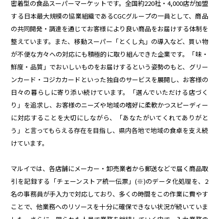
密着型の食品スーパーマーケットです。全国約220社・4,000店が加盟
する日本最大規模の協業組織であるCGCグループの一員として、商品
の共同開発・調達を通じてお客様により良い商品をお届けする体制を
整えています。また、移動スーパー「とくし丸」の導入など、買い物
が不便な方々への対応にも積極的に取り組んできた企業です。「味・
鮮度・品質」でおいしいものをお届けするという姿勢のもと、グリー
ンカード・コジカカードといった独自のサービスを展開し、お客様の
日々の暮らしに寄り添い続けています。「選んでいただける店づく
り」を追求し、お客様のニーズや地域の嗜好に柔軟かつスピーディー
に対応することを大切にしながら、「あなたがいてくれてありがと
う」と言ってもらえる存在を目指し、県内各地で地域の食卓を支え続
けています。
マルイでは、各店舗にメーカー・卸売業者から郵送などで届く商品取
引を記録する「チェーンストア統一伝票」(※)のデータ化処理を、2
名の事務員が手入力で対応しており、多くの時間をこの作業に費やす
ことで、他業務へのリソースを十分に確保できない状況が続いていま