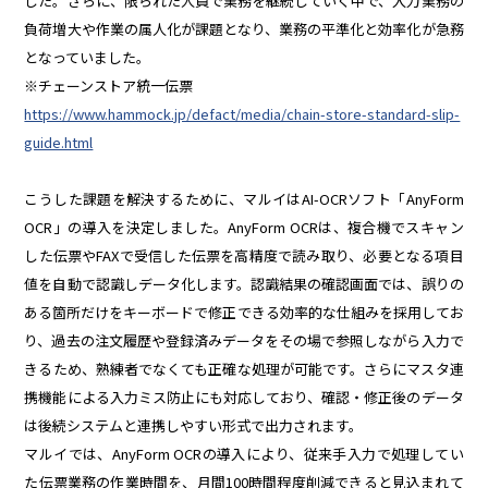
した。さらに、限られた人員で業務を継続していく中で、入力業務の
負荷増大や作業の属人化が課題となり、業務の平準化と効率化が急務
となっていました。
※チェーンストア統一伝票
https://www.hammock.jp/defact/media/chain-store-standard-slip-
guide.html
こうした課題を解決するために、マルイはAI-OCRソフト「AnyForm
OCR」の導入を決定しました。AnyForm OCRは、複合機でスキャン
した伝票やFAXで受信した伝票を高精度で読み取り、必要となる項目
値を自動で認識しデータ化します。認識結果の確認画面では、誤りの
ある箇所だけをキーボードで修正できる効率的な仕組みを採用してお
り、過去の注文履歴や登録済みデータをその場で参照しながら入力で
きるため、熟練者でなくても正確な処理が可能です。さらにマスタ連
携機能による入力ミス防止にも対応しており、確認・修正後のデータ
は後続システムと連携しやすい形式で出力されます。
マルイでは、AnyForm OCRの導入により、従来手入力で処理してい
た伝票業務の作業時間を、月間100時間程度削減できると見込まれて