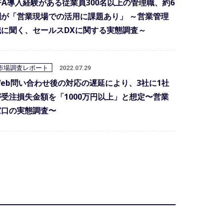
SFA導入経験がある従業員300名以上の管理職、約6
割が「営業現場での活用に課題あり」 ～営業管理
職に聞く、セールスDXに関する実態調査～
市場調査レポート
2022.07.29
Web問い合わせ後の対応の遅延により、3社に1社
が受注損失金額を「1000万円以上」と想定〜営業
窓口の実態調査〜