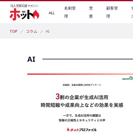
法人営業
応援マガジン
名刺管
営
顧客管
ALL
理
業
理
TOP
コラム
AI
AI