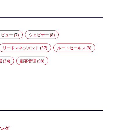
タビュー
(7)
ウェビナー
(8)
リードマネジメント
(37)
ルートセールス
(8)
掘
(34)
顧客管理
(98)
ング