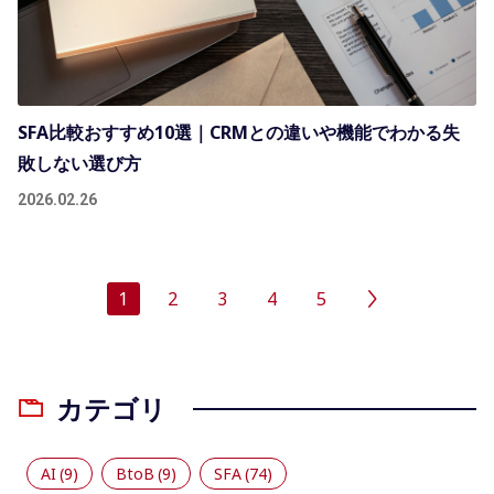
SFA比較おすすめ10選｜CRMとの違いや機能でわかる失
敗しない選び方
2026.02.26
1
2
3
4
5
カテゴリ
AI
(9)
BtoB
(9)
SFA
(74)