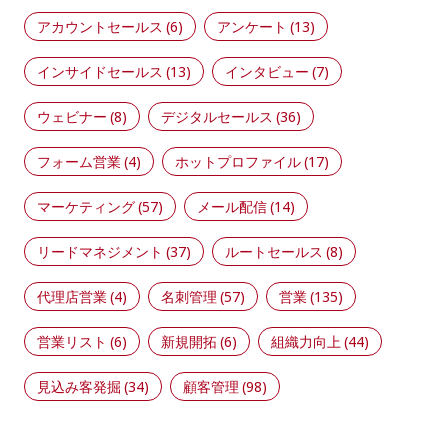
アカウントセールス
(6)
アンケート
(13)
インサイドセールス
(13)
インタビュー
(7)
ウェビナー
(8)
デジタルセールス
(36)
フォーム営業
(4)
ホットプロファイル
(17)
マーケティング
(57)
メール配信
(14)
リードマネジメント
(37)
ルートセールス
(8)
代理店営業
(4)
名刺管理
(57)
営業
(135)
営業リスト
(6)
新規開拓
(6)
組織力向上
(44)
見込み客発掘
(34)
顧客管理
(98)