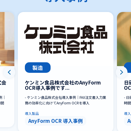
製造
式会
ケンミン食品株式会社のAnyForm
日
OCR導入事例です...
O
例｜
- ケンミン食品株式会社導入事例｜FAX注文書入力業
- 
時間
務の効率化に向けてAnyForm OCRを導入
時間
導入製品
導入
AnyForm OCR 導入事例
A