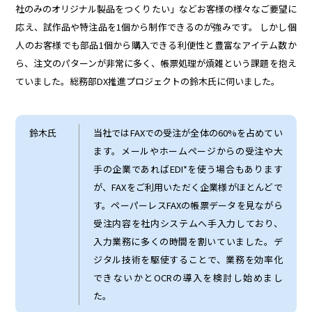
社のみのオリジナル製品をつくりたい」などお客様の様々なご要望に
応え、試作品や特注品を1個から制作できるのが強みです。 しかし個
人のお客様でも部品1個から購入できる利便性と豊富なアイテム数か
ら、注文のパターンが非常に多く、帳票処理が煩雑という課題を抱え
ていました。総務部DX推進プロジェクトの鈴木氏に伺いました。
鈴木氏
当社ではFAXでの受注が全体の60%を占めてい
ます。メールやホームページからの受注や大
手の企業であればEDI*を使う場合もあります
が、FAXをご利用いただく企業様がほとんどで
す。ペーパーレスFAXの帳票データを見ながら
受注内容を社内システムへ手入力しており、
入力業務に多くの時間を割いていました。デ
ジタル技術を駆使することで、業務を効率化
できないかとOCRの導入を検討し始めまし
た。