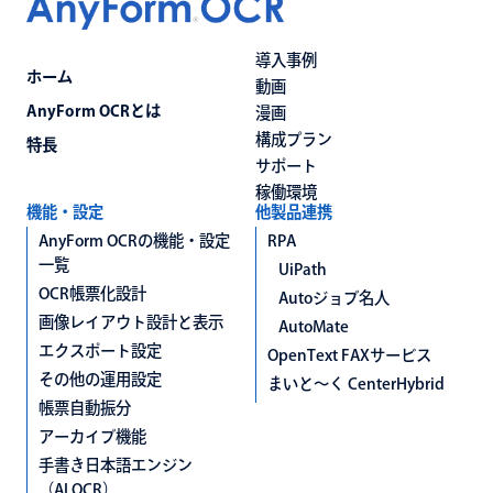
導入事例
ホーム
動画
AnyForm OCRとは
漫画
構成プラン
特長
サポート
稼働環境
機能・設定
他製品連携
AnyForm OCRの機能・設定
RPA
一覧
UiPath
OCR帳票化設計
Autoジョブ名人
画像レイアウト設計と表示
AutoMate
エクスポート設定
OpenText FAXサービス
その他の運用設定
まいと〜く CenterHybrid
帳票自動振分
アーカイブ機能
手書き日本語エンジン
（AI OCR）