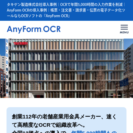
タキゲン製造株式会社導入事例｜OCRで年間5,000時間の入力作業を削減｜
AnyForm OCRの導入事例｜帳票・注文書・請求書・伝票の電子データ化ツ
ールならOCRソフトの『AnyForm OCR』
創業112年の老舗産業用金具メーカー、速く
て高精度なOCRで組織改革へ。