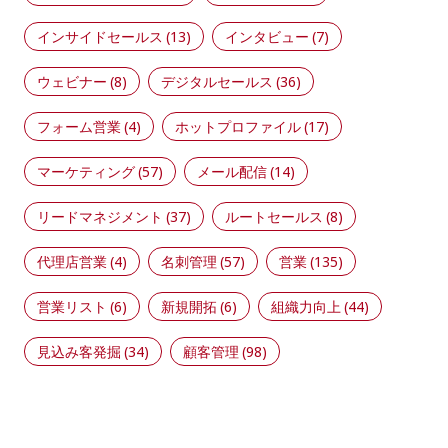
インサイドセールス
(13)
インタビュー
(7)
ウェビナー
(8)
デジタルセールス
(36)
フォーム営業
(4)
ホットプロファイル
(17)
マーケティング
(57)
メール配信
(14)
リードマネジメント
(37)
ルートセールス
(8)
代理店営業
(4)
名刺管理
(57)
営業
(135)
営業リスト
(6)
新規開拓
(6)
組織力向上
(44)
見込み客発掘
(34)
顧客管理
(98)