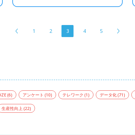
1
2
3
4
5
OZE
(6)
アンケート
(10)
テレワーク
(1)
データ化
(71)
生産性向上
(22)