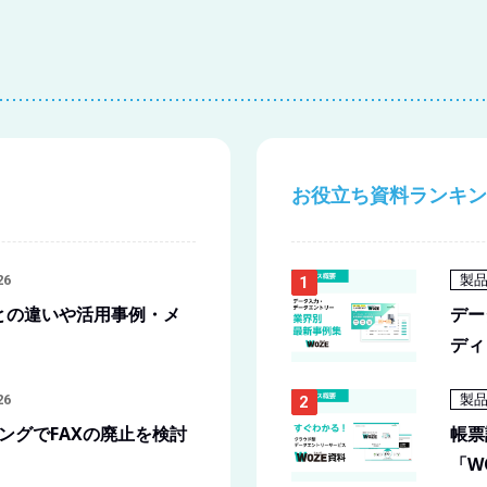
お役立ち資料ランキン
製
26
CRとの違いや活用事例・メ
デー
ディ
製
26
ングでFAXの廃止を検討
帳票
「W