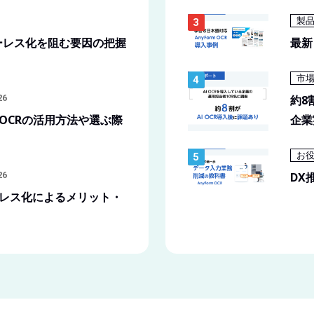
製
ーレス化を阻む要因の把握
最新
市
26
約8
OCRの活用方法や選ぶ際
企業
お
26
DX
レス化によるメリット・