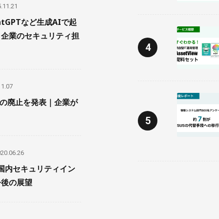
.11.21
atGPTなど生成AIで起
｜企業のセキュリティ担
11.07
SUSの廃止を発表｜企業が
20.06.26
】国内セキュリティイン
今後の展望