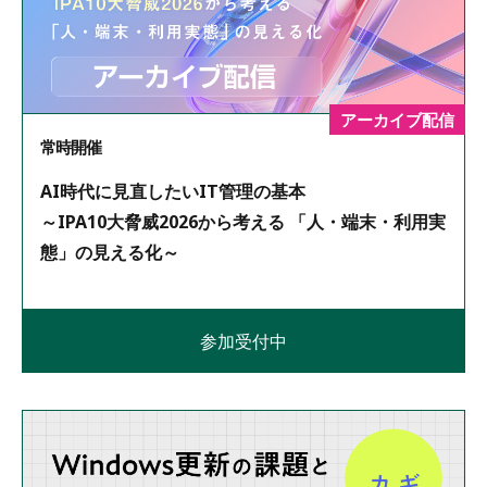
アーカイブ配信
常時開催
AI時代に見直したいIT管理の基本
～IPA10大脅威2026から考える 「人・端末・利用実
態」の見える化～
参加受付中