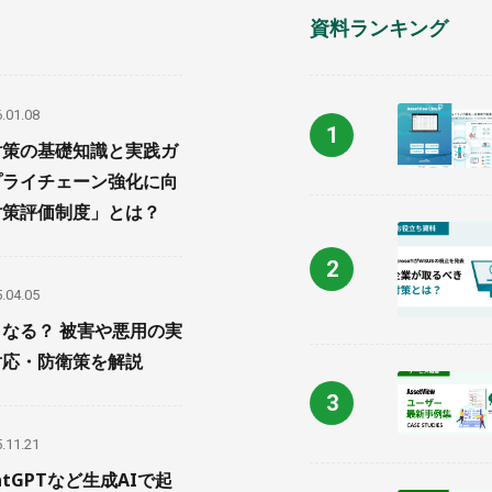
資料ランキング
.01.08
対策の基礎知識と実践ガ
プライチェーン強化に向
対策評価制度」とは？
.04.05
なる？ 被害や悪用の実
対応・防衛策を解説
.11.21
atGPTなど生成AIで起