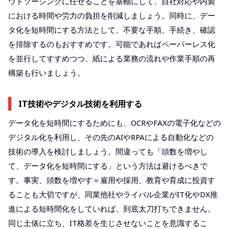
ウトソーシングに任せることを基軸にして、自社対応や内製
における時間や労力の負担を削減しましょう。同時に、デー
タ化を短時間にする方法として、不要な手順、手続き、確認
を排除するのもおすすめです。可能であればペーパーレス化
を並行してすすめつつ、紙による業務の流れや作業手順の再
構築も行いましょう。
IT技術やデジタル技術を利用する
データ化を短時間にするためにも、OCRやFAXの電子化などの
デジタル化を利用し、その先のAIやRPAによる自動化などの
技術の導入を検討しましょう。間違っても「頭数を増やし
て、データ化を短時間にする」という方法は避けるべきで
す。事実、頭数を増やす＝雇用や採用、教育や育成に投資す
ることも大切ですが、同業他社やライバル企業がIT化やDX推
進による短時間化をしていれば、到底太刀打ちできません。
同じ土俵に立ち、IT格差を生じさせないことを意識するこ