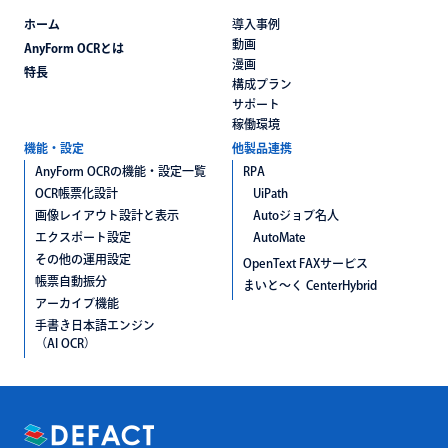
ホーム
導入事例
動画
AnyForm OCRとは
漫画
特長
構成プラン
サポート
稼働環境
機能・設定
他製品連携
AnyForm OCRの機能・設定一覧
RPA
OCR帳票化設計
UiPath
画像レイアウト設計と表示
Autoジョブ名人
エクスポート設定
AutoMate
その他の運用設定
OpenText FAXサービス
帳票自動振分
まいと〜く CenterHybrid
アーカイブ機能
手書き日本語エンジン
（AI OCR）