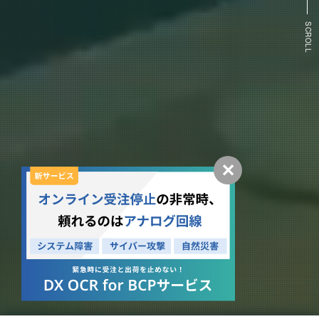
SCROLL
✕
2026.07.30
2026.07.24
ニュースリリース
ニュース
統合型IT運用管理「AssetView」、8年連続で「ITreview Grid Award 2026 Summer」を受賞
名刺管理・営業支援ツール「ホットプロファイル」、6年連続で「ITreview Grid Award 2026 Summer」を受賞