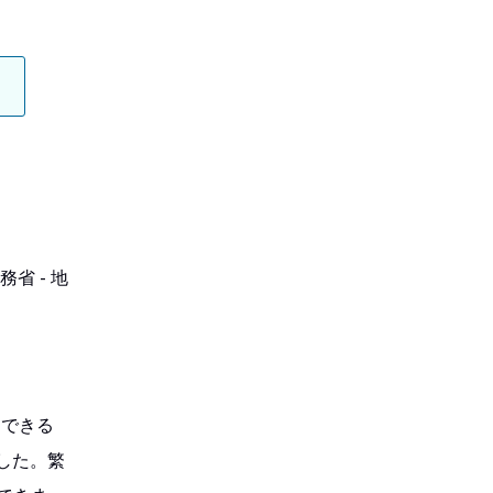
省 - 地
用できる
した。繁