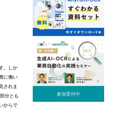
す。しか
際に働い
見されま
参加受付中
い部分とも
いからで