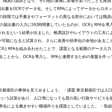
、職員の負担となり、その他の業務に影響があったことも推測
届出書をOCRでデータ化、そしてRPAによってデータからロボ
の段階では手書きやフォーマットの異なる部分においては職員
0件の届出書の入力に592時間要していたものが、OCRとRPAを導
減されるという結果が出ました。帳票設計やレイアウトの工夫に
減が可能になると試算され、さらに改善や効率化の余地があるこ
CRとRPAを組み合わせたことで、課題となる範囲のデータ入
ことから、OCRを導入し、RPAと連携するための基盤を作っ
東京都港区の事例を見てみましょう。 ・課題 東京都港区では人
えるという試算があり、人口増になっても質の高い行政サービスを
化による働きやすい職場作りを課題としていました。 ・取組 