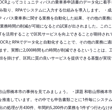
OCRよってコミュニティバスの乗車券申請書のデータ化に着手
読み取り、RPAでシステムに入力する仕組みを導入します。 ・成果
ニティバス乗車券に関する業務を自動化した結果、その他の業務
員の業務時間の削減が可能になるとの試算が出されました。この
CTを活用することで区民サービスを向上できることが期待され
OCRとRPAでデータ化と自動化することで、その他の業務に
す。実際に2,000時間もの時間が削減できるということは、
担を掛けず、区民に質の良いサービスを提供できる基盤が実現
和歌山県橋本市の事例を見てみましょう。 ・課題 和歌山県橋本
とを推進しています。その中でも申告書類ごとに1件毎にシステ
処理が月430件、年間約5,200件の業務を1件ずつ行わなけ