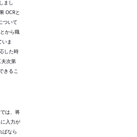
しまし
 OCRと
について
ことから職
ていま
適応した時
工夫次第
できるこ
市では、将
ムに入力が
ればなら