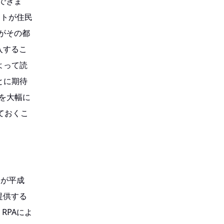
できま
ットが住民
がその都
入するこ
よって読
とに期待
力を大幅に
ておくこ
口が平成
提供する
RPAによ