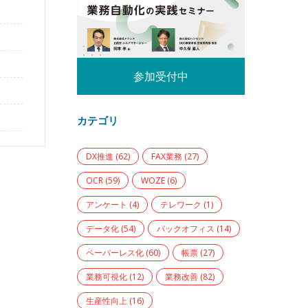
参加受付中
カテゴリ
DX推進
(62)
FAX業務
(27)
OCR
(59)
WOZE
(6)
アンケート
(4)
テレワーク
(1)
データ化
(54)
バックオフィス
(14)
ペーパーレス化
(60)
帳票
(27)
業務可視化
(12)
業務改善
(82)
生産性向上
(16)