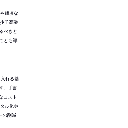
金や補填な
に少子高齢
るべきと
ことも導
け入れる基
す。手書
なコスト
ジタル化や
トの削減