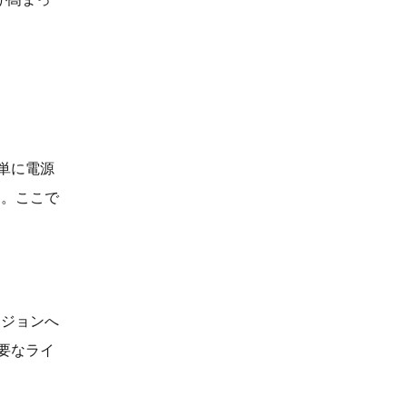
単に電源
す。ここで
ージョンへ
要なライ