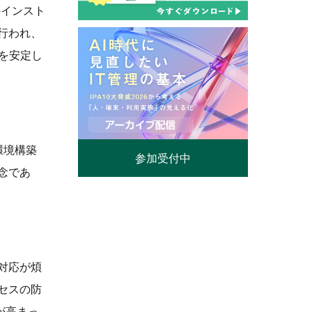
のインスト
行われ、
を安定し
環境構築
参加受付中
念であ
対応が煩
セスの防
が高まっ