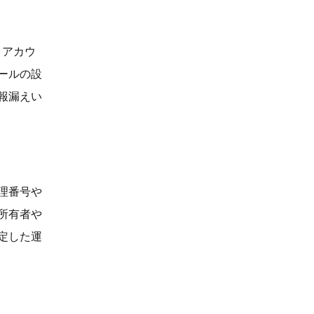
。アカウ
ールの設
報漏えい
理番号や
所有者や
定した運