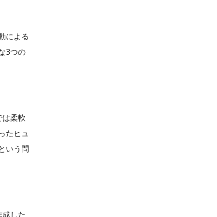
動による
な3つの
では柔軟
ったヒュ
という問
作成した