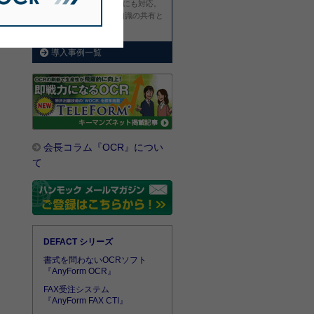
の注文書にも対応。
入力業務の見える化で知識の共有と
適切な人員配置を実現。
導入事例一覧
会長コラム『OCR』につい
て
DEFACT シリーズ
書式を問わないOCRソフト
『AnyForm OCR』
FAX受注システム
『AnyForm FAX CTI』