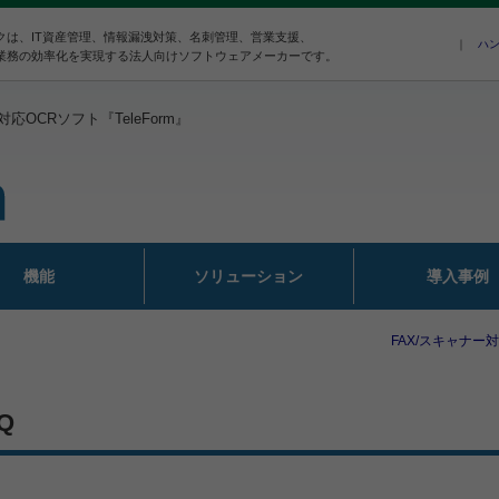
クは、IT資産管理、情報漏洩対策、名刺管理、営業支援、
｜
ハン
業務の効率化を実現する法人向けソフトウェアメーカーです。
応OCRソフト『TeleForm』
機能
ソリューション
導入事例
FAX/スキャナー対
Q