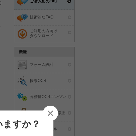
ご購入前のFAQ
日
技術的なFAQ
を
ご利用の方向け
ダウンロード
機能
フォーム設計
帳票OCR
高精度OCRエンジン
データの確認・修正
いますか？
電子伝票ツール