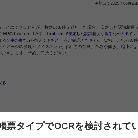
更新日：2025年06月26
保証することはできませんが、特定の条件を満たした場合、安定した認識精度
のTeleForm FAQ
「TeleForm で安定した認識精度を得るためのポイン
をご確認ください。 なお、これら条件
する文字の書き方を教えて下さい」
イメージの濃度やノイズ/汚れ/かすれ等の有無、歪みや傾き、縮小によ
がございます。予めご了承ください。
戻る
帳票タイプでOCRを検討されて