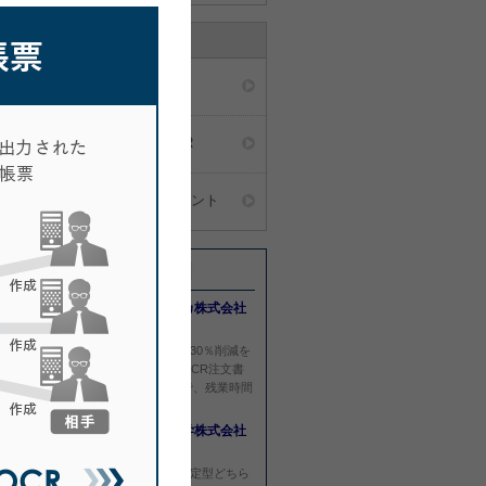
活用例
業種別活用例
統一伝票OCR
シンクライアント
最新導入事例
ハマナカ株式会社
様
作業人員30％削減を
実現。
OCR注文書
の利用率を高めることで、残業時間
が大幅削減。
東海光学株式会社
様
定型、非定型どちら