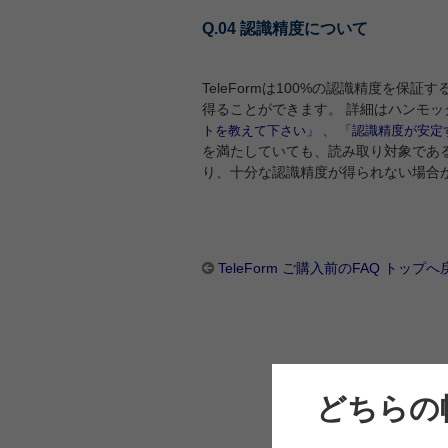
Q.04 認識精度について
TeleFormは100%の認識精度を
得ることができます。 詳細はハンモックHP
、
トを教えて下さい」
「認識精度が安定
を満たしていても、読み取り対象である
り、十分な認識精度が得られない場合
TeleForm ご購入前のFAQ トップへ
どちらの