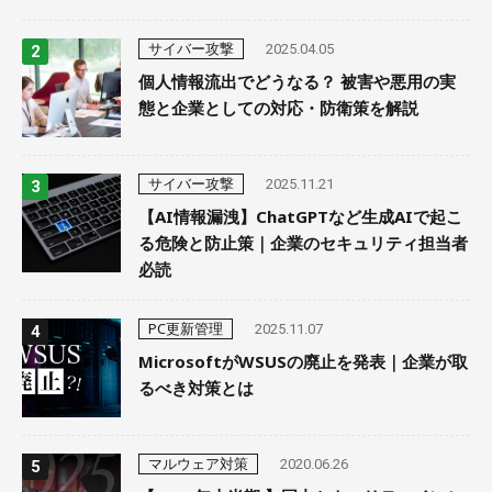
サイバー攻撃
2025.04.05
個人情報流出でどうなる？ 被害や悪用の実
態と企業としての対応・防衛策を解説
サイバー攻撃
2025.11.21
【AI情報漏洩】ChatGPTなど生成AIで起こ
る危険と防止策｜企業のセキュリティ担当者
必読
PC更新管理
2025.11.07
MicrosoftがWSUSの廃止を発表｜企業が取
るべき対策とは
マルウェア対策
2020.06.26