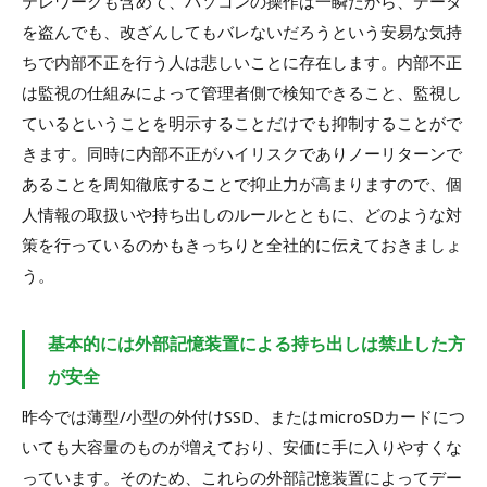
テレワークも含めて、パソコンの操作は一瞬だから、データ
を盗んでも、改ざんしてもバレないだろうという安易な気持
ちで内部不正を行う人は悲しいことに存在します。内部不正
は監視の仕組みによって管理者側で検知できること、監視し
ているということを明示することだけでも抑制することがで
きます。同時に内部不正がハイリスクでありノーリターンで
あることを周知徹底することで抑止力が高まりますので、個
人情報の取扱いや持ち出しのルールとともに、どのような対
策を行っているのかもきっちりと全社的に伝えておきましょ
う。
基本的には外部記憶装置による持ち出しは禁止した方
が安全
昨今では薄型/小型の外付けSSD、またはmicroSDカードにつ
いても大容量のものが増えており、安価に手に入りやすくな
っています。そのため、これらの外部記憶装置によってデー