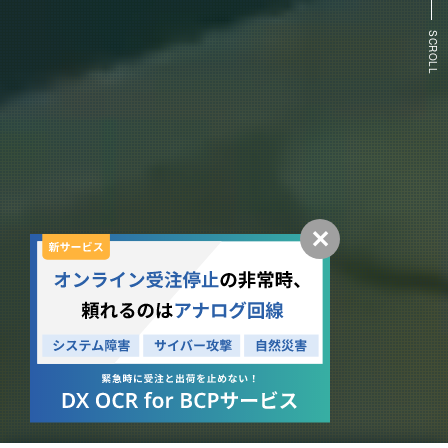
SCROLL
✕
2026.07.30
2026.07.24
ニュースリリース
ニュース
統合型IT運用管理「AssetView」、8年連続で「ITreview Grid Award 2026 Summer」を受賞
名刺管理・営業支援ツール「ホットプロファイル」、6年連続で「ITreview Grid Award 2026 Summer」を受賞