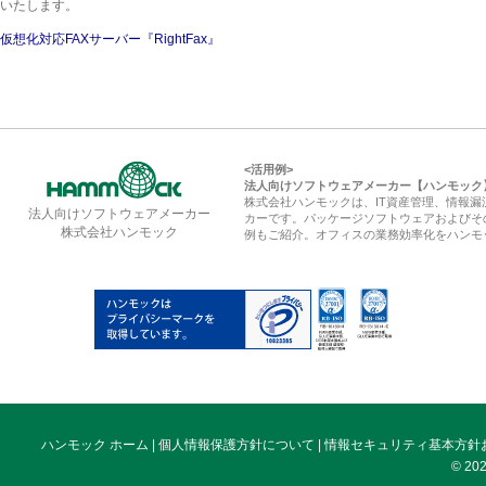
いたします。
仮想化対応FAXサーバー『RightFax』
<活用例>
法人向けソフトウェアメーカー【ハンモック
株式会社ハンモックは、IT資産管理、情報
法人向けソフトウェアメーカー
カーです。パッケージソフトウェアおよびそ
株式会社ハンモック
例もご紹介。オフィスの業務効率化をハンモ
ハンモック ホーム
|
個人情報保護方針について
|
情報セキュリティ基本方針
© 202