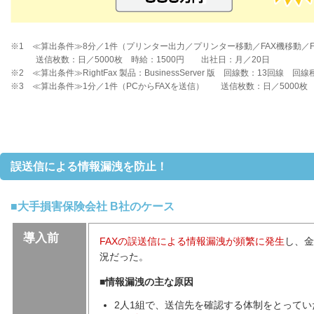
※1 ≪算出条件≫8分／1件（プリンター出力／プリンター移動／FAX機移動／
送信枚数：日／5000枚 時給：1500円 出社日：月／20日
※2 ≪算出条件≫RightFax 製品：BusinessServer 版 回線数：13回線 
※3 ≪算出条件≫1分／1件（PCからFAXを送信） 送信枚数：日／5000枚
誤送信による情報漏洩を防止！
■大手損害保険会社 B社のケース
導入前
FAXの誤送信による情報漏洩が頻繁に発生
し、金
況だった。
■情報漏洩の主な原因
2人1組で、送信先を確認する体制をとってい