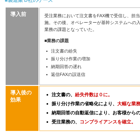
■製造業 D社のケース
導入前
受注業務において注文書をFAX機で受信し、担
施。その後、オペレーターが基幹システムへの
業務の課題となっていた。
■業務の課題
注文書の紛失
振り分け作業の増加
納期回答の遅れ
返信FAXの誤送信
導入後の
注文書の、
紛失件数は０に。
効果
振り分け作業の省略化により、
大幅な業
納期回答の自動返信により、お客様から
受注業務の、
コンプライアンスを確立。