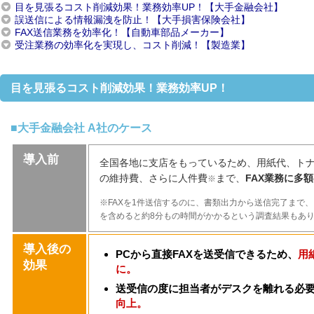
目を見張るコスト削減効果！業務効率UP！【大手金融会社】
誤送信による情報漏洩を防止！【大手損害保険会社】
FAX送信業務を効率化！【自動車部品メーカー】
受注業務の効率化を実現し、コスト削減！【製造業】
目を見張るコスト削減効果！業務効率UP！
■大手金融会社 A社のケース
導入前
全国各地に支店をもっているため、用紙代、ト
の維持費、さらに人件費
まで、
FAX業務に多
※
※FAXを1件送信するのに、書類出力から送信完了まで、
を含めると約8分もの時間がかかるという調査結果もあ
導入後の
PCから直接FAXを送受信できるため、
用
効果
に。
送受信の度に担当者がデスクを離れる必
向上。