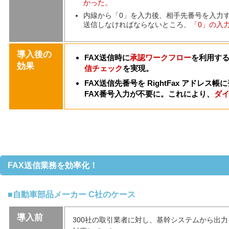
かった。
内線から「0」を入力後、相手先番号を入力
送信しなければならないところ、
「0」の入
導入後の
FAX送信時に
承認ワークフロー
を利用す
効果
信チェック
を実現。
FAX送信先番号を RightFax アドレ
FAX番号入力が不要に。これにより、
ダ
FAX送信業務を効率化！
■自動車部品メーカー C社のケース
導入前
300社の取引業者に対し、基幹システムから出力