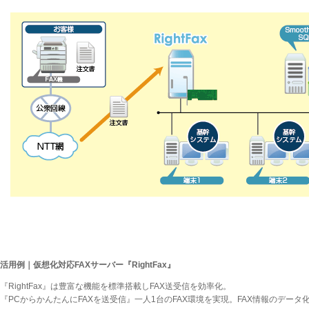
活用例｜仮想化対応FAXサーバー『RightFax』
『RightFax』は豊富な機能を標準搭載しFAX送受信を効率化。
『PCからかんたんにFAXを送受信』一人1台のFAX環境を実現。FAX情報のデー