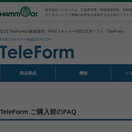
株式会社ハンモックは、IT資産管理、情報漏洩対策、名刺
データエントリー業務の効率化を実現する法人向けソフト
Q.01 TeleFormの稼働環境｜FAX/スキャナー対応OCRソフト『TeleForm』
製品構成
機能
ソ
TeleForm ご購入前のFAQ