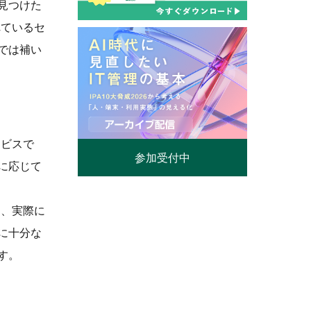
見つけた
れているセ
では補い
ービスで
参加受付中
に応じて
し、実際に
に十分な
す。