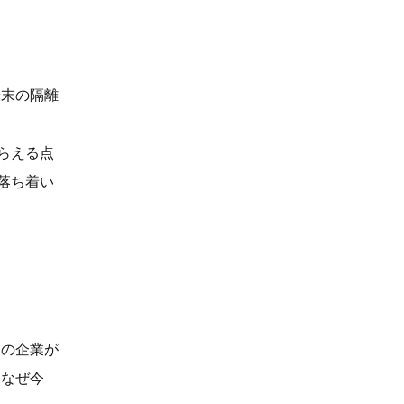
端末の隔離
らえる点
落ち着い
くの企業が
、なぜ今