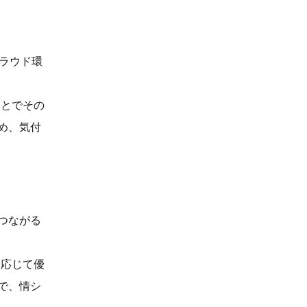
クラウド環
ことでその
め、気付
つながる
に応じて優
で、情シ