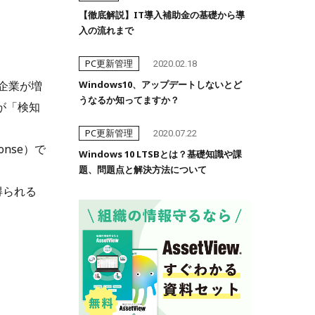
【徹底解説】IT導入補助金の基礎から導
入の流れまで
PC更新管理
2020.02.18
企業が増
Windows10、アップデートしないとど
うなるか知ってますか？
が「検知
PC更新管理
2020.07.22
onse）で
Windows 10 LTSBとは？基礎知識や課
題、問題点と解決方法について
得られる