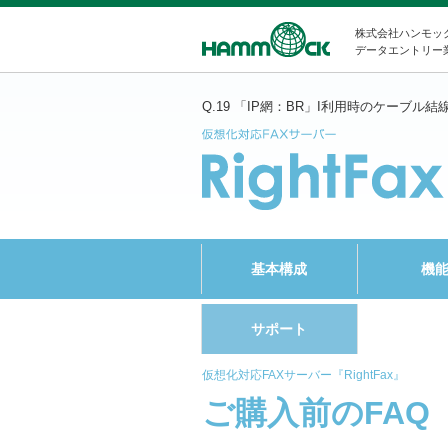
株式会社ハンモッ
データエントリー
Q.19 「IP網：BR」I利用時のケーブル結
基本構成
機
サポート
仮想化対応FAXサーバー『RightFax』
ご購入前のFAQ