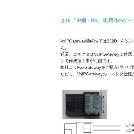
Q.19 「IP網：BR」I利用時の
VoIPGateway接続端子は232D
ん。
通常、コネクタはVoIPGateway
ンで作成頂く事が可能です。
弊社よりFaxGatewayをご購入頂
ただし、VoIPGatewayのコネク