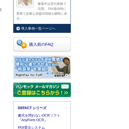
審査申込受付業務で
活用。
FAX着信時に
日
業務で必要な加盟店情報を瞬時に表
示。
導入事例一覧ページへ
購入前のFAQ
DEFACT シリーズ
書式を問わないOCRソフト
『AnyForm OCR』
FAX受注システム