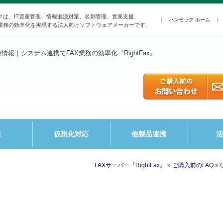
クは、IT資産管理、情報漏洩対策、名刺管理、営業支援、
｜
ハンモック ホーム
業務の効率化を実現する法人向けソフトウェアメーカーです。
線情報｜システム連携でFAX業務の効率化『RightFax』
能
仮想化対応
他製品連携
活
FAXサーバー『RightFax』
»
ご購入前のFAQ
» 