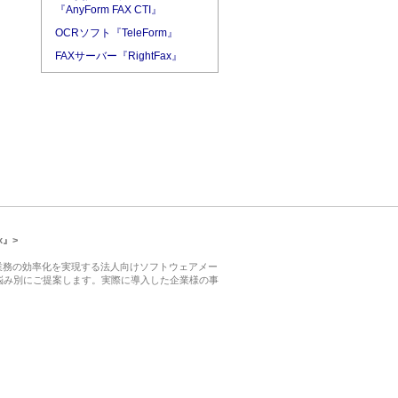
『AnyForm FAX CTI』
OCRソフト『TeleForm』
FAXサーバー『RightFax』
x』>
業務の効率化を実現する法人向けソフトウェアメー
悩み別にご提案します。実際に導入した企業様の事