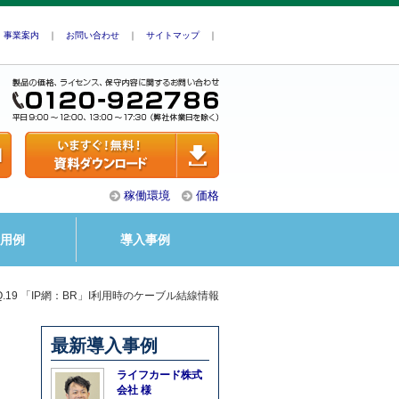
｜
事業案内
｜
お問い合わせ
｜
サイトマップ
｜
稼働環境
価格
用例
導入事例
Q.19 「IP網：BR」I利用時のケーブル結線情報
最新導入事例
ライフカード株式
会社 様