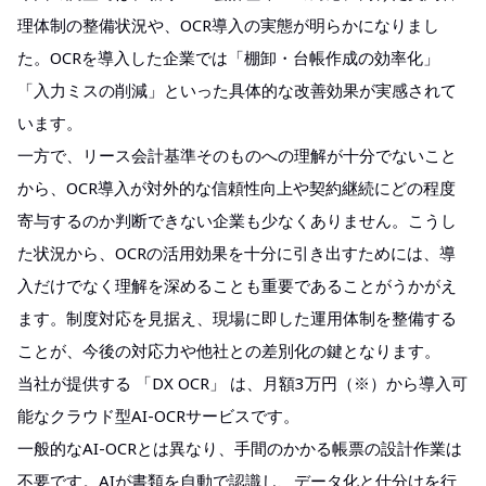
理体制の整備状況や、OCR導入の実態が明らかになりまし
た。OCRを導入した企業では「棚卸・台帳作成の効率化」
「入力ミスの削減」といった具体的な改善効果が実感されて
います。
一方で、リース会計基準そのものへの理解が十分でないこと
から、OCR導入が対外的な信頼性向上や契約継続にどの程度
寄与するのか判断できない企業も少なくありません。こうし
た状況から、OCRの活用効果を十分に引き出すためには、導
入だけでなく理解を深めることも重要であることがうかがえ
ます。制度対応を見据え、現場に即した運用体制を整備する
ことが、今後の対応力や他社との差別化の鍵となります。
当社が提供する 「DX OCR」 は、月額3万円（※）から導入可
能なクラウド型AI-OCRサービスです。
一般的なAI-OCRとは異なり、手間のかかる帳票の設計作業は
不要です。AIが書類を自動で認識し、データ化と仕分けを行