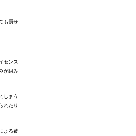
ても罰せ
イセンス
みが組み
てしまう
られたり
による被