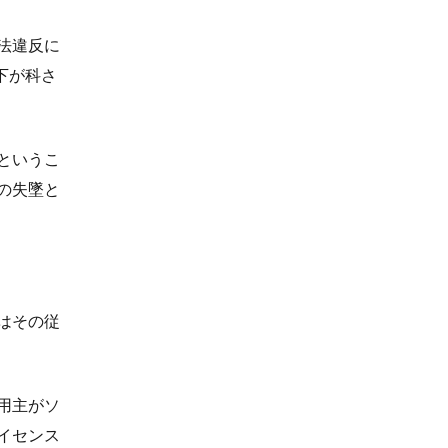
法違反に
下が科さ
というこ
の失墜と
はその従
用主がソ
イセンス