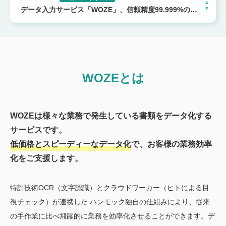
データ入力サービス「WOZE」、信頼精度99.999%の新ラインナップ「WOZE＋」をリリース
2025/10/22
ニュースリリース
【導入事例】トヨタモビリティパーツ株式会社 茨城支社 供給管理部 仕入供給グループがクラウド型データ入力サービス「WOZE」を活用し、業務効率化と働きやすさ向上を実現
2025/07/03
ニュースリリース
トヨタモビリティパーツ株式会社 茨城支社 供給管理部 仕入供給グループがクラウド型データ入力サービス「WOZE」を導入
2023/01/26
ニュースリリース
WOZEとは
データ入力サービス「WOZE」、信頼精度99.999%の新ラインナップ「WOZE＋」をリリース
WOZEは様々な業務で発生している書類をデータ化する
サービスです。
低価格とスピーディーなデータ化
で、お客様の業務効率
化をご支援します。
特許技術OCR（文字認識）とクラウドワーカー（ヒトによる目
視チェック）が連携した ハンモック独自の仕組みにより、従来
の手作業に比べ飛躍的に業務を効率化させることができます。
デ