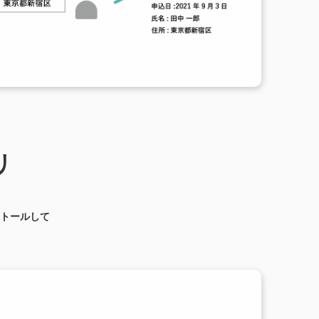
リ
トールして
。