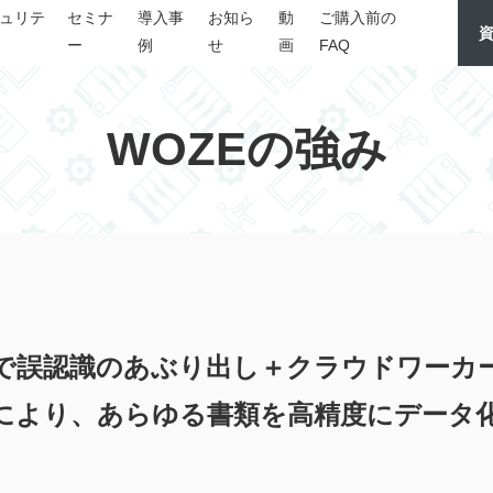
ュリテ
セミナ
導入事
お知ら
動
ご購入前の
ー
例
せ
画
FAQ
WOZEの強み
CRで誤認識のあぶり出し＋クラウドワー
により、あらゆる書類を高精度にデータ