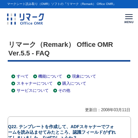
マークシート読み取り（OMR）ソフトの『リマーク（Remark） Office OMR』
ハンモック ホーム
»
リマーク（Remark） Office OMR
»
FAQ
»
Ver.5.5
»
現象につ
いて
リマーク（Remark） Office OMR
Ver.5.5 - FAQ
すべて
機能について
現象について
スキャナーについて
購入について
サービスについて
その他
更新日：2008年03月11日
Q22. テンプレートを作成して、ADFスキャナーでフォ
ームを読み込ませてみたところ、認識フィールドがずれ
てしまいました。なぜでしょうか？